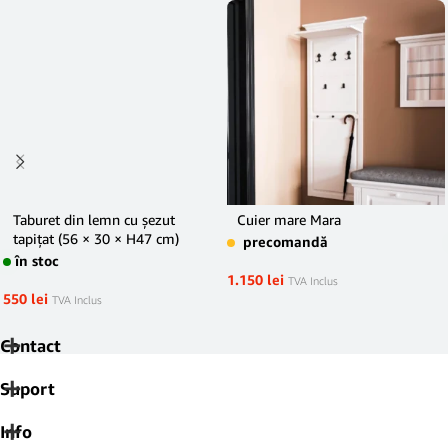
Taburet din lemn cu șezut
Cuier mare Mara
tapițat (56 × 30 × H47 cm)
precomandă
în stoc
1.150
lei
TVA Inclus
550
lei
TVA Inclus
Contact
Suport
Info