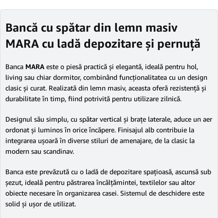
Bancă cu spătar din lemn masiv
MARA cu ladă depozitare și pernuță
Banca
MARA
este o piesă practică și elegantă, ideală pentru hol,
living sau chiar dormitor, combinând funcționalitatea cu un design
clasic și curat. Realizată din lemn masiv, aceasta oferă rezistență și
durabilitate în timp, fiind potrivită pentru utilizare zilnică.
Designul său simplu, cu spătar vertical și brațe laterale, aduce un aer
ordonat și luminos în orice încăpere. Finisajul alb contribuie la
integrarea ușoară în diverse stiluri de amenajare, de la clasic la
modern sau scandinav.
Banca este prevăzută cu o ladă de depozitare spațioasă, ascunsă sub
șezut, ideală pentru păstrarea încălțămintei, textilelor sau altor
obiecte necesare în organizarea casei. Sistemul de deschidere este
solid și ușor de utilizat.