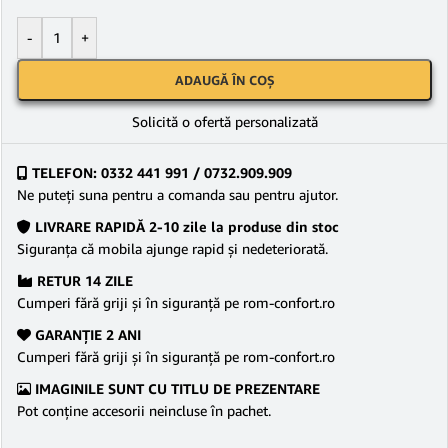
-
+
ADAUGĂ ÎN COȘ
Solicită o ofertă personalizată
TELEFON: 0332 441 991 / 0732.909.909
Ne puteţi suna pentru a comanda sau pentru ajutor.
LIVRARE RAPIDĂ 2-10 zile la produse din stoc
Siguranţa că mobila ajunge rapid şi nedeteriorată.
RETUR 14 ZILE
Cumperi fără griji şi în siguranţă pe rom-confort.ro
GARANŢIE 2 ANI
Cumperi fără griji şi în siguranţă pe rom-confort.ro
IMAGINILE SUNT CU TITLU DE PREZENTARE
Pot conține accesorii neincluse în pachet.