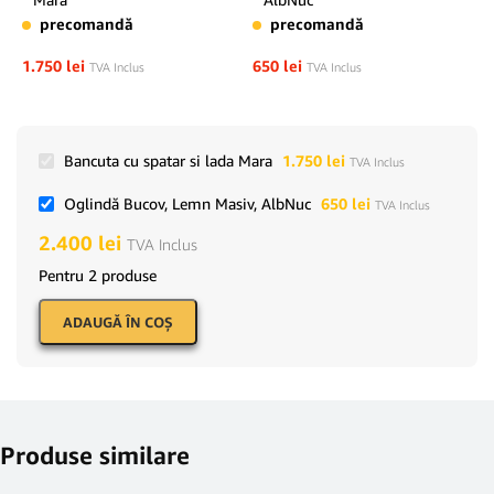
precomandă
precomandă
1.750
lei
650
lei
TVA Inclus
TVA Inclus
Bancuta cu spatar si lada Mara
1.750
lei
TVA Inclus
Oglindă Bucov, Lemn Masiv, AlbNuc
650
lei
TVA Inclus
2.400
lei
TVA Inclus
Pentru 2 produse
ADAUGĂ ÎN COŞ
Produse similare