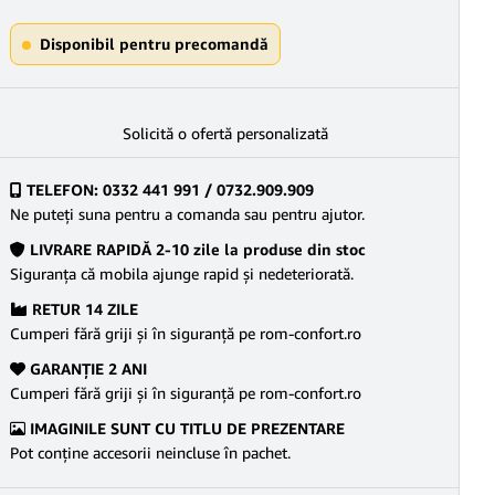
Disponibil pentru precomandă
Solicită o ofertă personalizată
TELEFON: 0332 441 991 / 0732.909.909
Ne puteţi suna pentru a comanda sau pentru ajutor.
LIVRARE RAPIDĂ 2-10 zile la produse din stoc
Siguranţa că mobila ajunge rapid şi nedeteriorată.
RETUR 14 ZILE
Cumperi fără griji şi în siguranţă pe rom-confort.ro
GARANŢIE 2 ANI
Cumperi fără griji şi în siguranţă pe rom-confort.ro
IMAGINILE SUNT CU TITLU DE PREZENTARE
Pot conține accesorii neincluse în pachet.