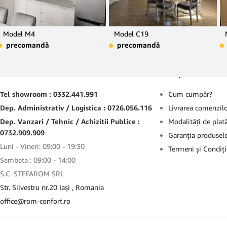
Model M4
Model C19
precomandă
precomandă
Contact
Suport
Tel showroom : 0332.441.991
Cum cumpăr?
Dep. Administrativ / Logistica : 0726.056.116
Livrarea comenzil
Dep. Vanzari / Tehnic / Achizitii Publice :
Modalităţi de plat
0732.909.909
Garanţia produsel
Luni - Vineri: 09:00 - 19:30
Termeni şi Condiţi
Sambata : 09:00 - 14:00
S.C. STEFAROM SRL
Str. Silvestru nr.20 Iaşi , Romania
office@rom-confort.ro