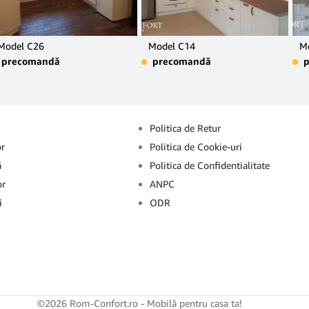
Model C26
Model C14
M
precomandă
precomandă
Info
Politica de Retur
or
Politica de Cookie-uri
ă
Politica de Confidentialitate
or
ANPC
i
ODR
©2026 Rom-Confort.ro - Mobilă pentru casa ta!