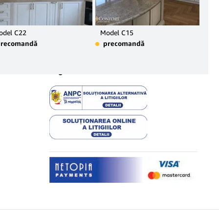
odel C22
Model C15
Mod
precomandă
precomandă
pr
Legal