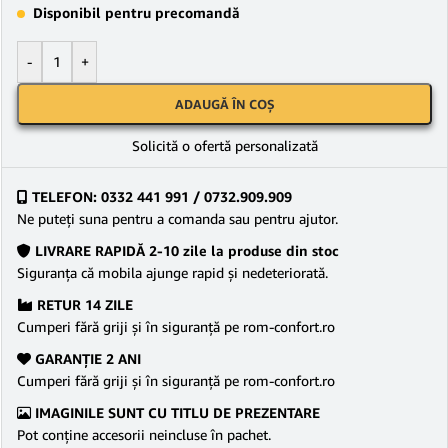
Disponibil pentru precomandă
-
+
ADAUGĂ ÎN COȘ
Solicită o ofertă personalizată
TELEFON: 0332 441 991 / 0732.909.909
Ne puteţi suna pentru a comanda sau pentru ajutor.
LIVRARE RAPIDĂ 2-10 zile la produse din stoc
Siguranţa că mobila ajunge rapid şi nedeteriorată.
RETUR 14 ZILE
Cumperi fără griji şi în siguranţă pe rom-confort.ro
GARANŢIE 2 ANI
Cumperi fără griji şi în siguranţă pe rom-confort.ro
IMAGINILE SUNT CU TITLU DE PREZENTARE
Pot conține accesorii neincluse în pachet.