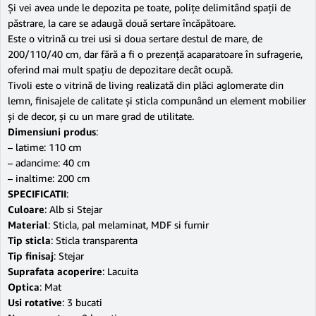
Și vei avea unde le depozita pe toate, polițe delimitând spații de
păstrare, la care se adaugă două sertare încăpătoare.
Este o vitrină cu trei usi si doua sertare destul de mare, de
200/110/40 cm, dar fără a fi o prezență acaparatoare în sufragerie,
oferind mai mult spațiu de depozitare decât ocupă.
Tivoli este o vitrină de living realizată din plăci aglomerate din
lemn, finisajele de calitate și sticla compunând un element mobilier
și de decor, și cu un mare grad de utilitate.
Dimensiuni produs
:
– latime: 110 cm
– adancime: 40 cm
– inaltime: 200 cm
SPECIFICATII
:
Culoare
: Alb si Stejar
Material
: Sticla, pal melaminat, MDF si furnir
Tip sticla
: Sticla transparenta
Tip finisaj
: Stejar
Suprafata acoperire
: Lacuita
Optica
: Mat
Usi rotative
: 3 bucati