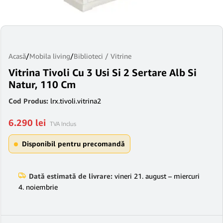
Acasă
/
Mobila living
/
Biblioteci / Vitrine
Vitrina Tivoli Cu 3 Usi Si 2 Sertare Alb Si
Natur, 110 Cm
Cod Produs:
lrx.tivoli.vitrina2
6.290
lei
TVA Inclus
Disponibil pentru precomandă
Dată estimată de livrare:
vineri 21. august – miercuri
4. noiembrie