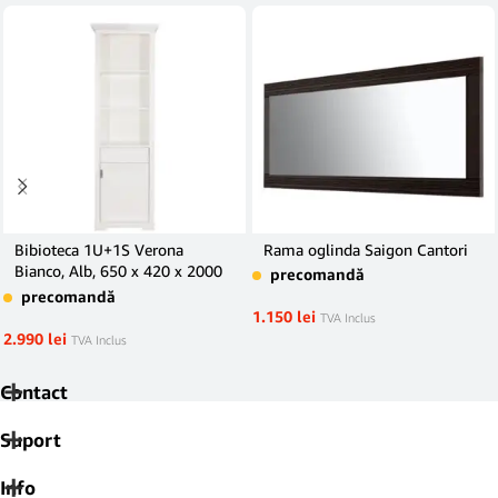
Bibioteca 1U+1S Verona
Rama oglinda Saigon Cantori
Bianco, Alb, 650 x 420 x 2000
precomandă
mm.
precomandă
1.150
lei
TVA Inclus
2.990
lei
TVA Inclus
Contact
Suport
Info