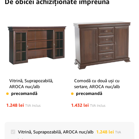
De obicei achiziționate împreună
Vitrină, Suprapozabilă,
Comodă cu două uşi cu
AROCA nuc/alb
sertare, AROCA nuc/alb
precomandă
precomandă
1.248
lei
1.432
lei
TVA Inclus
TVA Inclus
Vitrină, Suprapozabilă, AROCA nuc/alb
1.248
lei
TVA