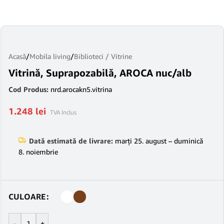
Acasă
/
Mobila living
/
Biblioteci / Vitrine
Vitrină, Suprapozabilă, AROCA nuc/alb
Cod Produs:
nrd.arocakn5.vitrina
1.248
lei
TVA Inclus
Dată estimată de livrare:
marți 25. august – duminică
8. noiembrie
CULOARE
-
+