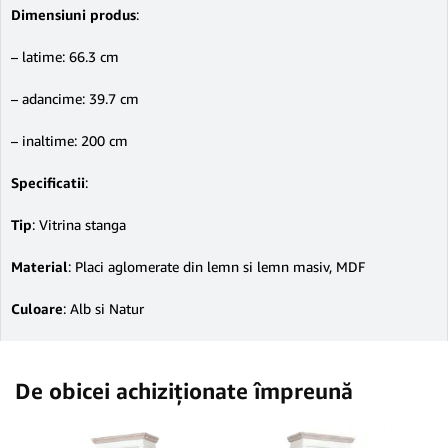
Dimensiuni produs
:
– latime: 66.3 cm
– adancime: 39.7 cm
– inaltime: 200 cm
Specificatii
:
Tip
: Vitrina stanga
Material
: Placi aglomerate din lemn si lemn masiv, MDF
Culoare
: Alb si Natur
De obicei achiziționate împreună