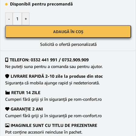
Disponibil pentru precomandă
-
+
ADAUGĂ ÎN COȘ
Solicită o ofertă personalizată
TELEFON: 0332 441 991 / 0732.909.909
Ne puteţi suna pentru a comanda sau pentru ajutor.
LIVRARE RAPIDĂ 2-10 zile la produse din stoc
Siguranţa că mobila ajunge rapid şi nedeteriorată.
RETUR 14 ZILE
Cumperi fără griji şi în siguranţă pe rom-confort.ro
GARANŢIE 2 ANI
Cumperi fără griji şi în siguranţă pe rom-confort.ro
IMAGINILE SUNT CU TITLU DE PREZENTARE
Pot conține accesorii neincluse în pachet.