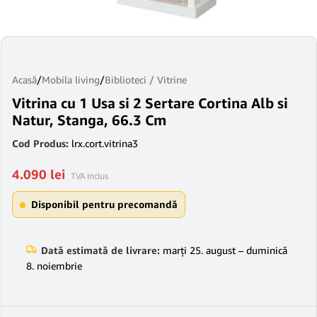
Acasă
/
Mobila living
/
Biblioteci / Vitrine
Vitrina cu 1 Usa si 2 Sertare Cortina Alb si
Natur, Stanga, 66.3 Cm
Cod Produs:
lrx.cort.vitrina3
4.090
lei
TVA Inclus
Disponibil pentru precomandă
Dată estimată de livrare:
marți 25. august – duminică
8. noiembrie