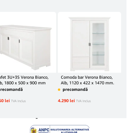
fet 3U+3S Verona Bianco,
Comoda bar Verona Bianco,
Mas
b, 1800 x 500 x 900 mm
Alb, 1120 x 422 x 1470 mm.
în 
precomandă
precomandă
3.39
50
lei
4.290
lei
TVA Inclus
TVA Inclus
Legal