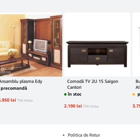
Ansamblu plasma Edy
Comodă TV 2U 1S Saigon
Bu
Cantori
Al
precomandă
în stoc
6.950
lei
TVA Inclus
2.190
lei
3.7
TVA Inclus
Info
Politica de Retur