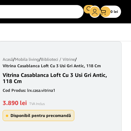
0
lei
Acasă
/
Mobila living
/
Biblioteci / Vitrine
/
Vitrina Casablanca Loft Cu 3 Usi Gri Antic, 118 Cm
Vitrina Casablanca Loft Cu 3 Usi Gri Antic,
118 Cm
Cod Produs:
lrx.casa.vitrina1
3.890
lei
TVA Inclus
Disponibil pentru precomandă