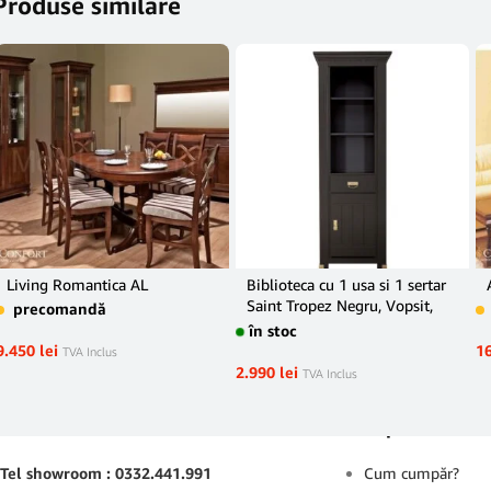
Produse similare
Living Romantica AL
Biblioteca cu 1 usa si 1 sertar
Saint Tropez Negru, Vopsit,
precomandă
68.8 Cm
în stoc
9.450
lei
1
TVA Inclus
2.990
lei
TVA Inclus
Contact
Suport
Tel showroom : 0332.441.991
Cum cumpăr?