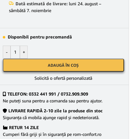
Dată estimată de livrare:
luni 24. august –
sâmbătă 7. noiembrie
Disponibil pentru precomandă
-
+
ADAUGĂ ÎN COȘ
Solicită o ofertă personalizată
TELEFON: 0332 441 991 / 0732.909.909
Ne puteţi suna pentru a comanda sau pentru ajutor.
LIVRARE RAPIDĂ 2-10 zile la produse din stoc
Siguranţa că mobila ajunge rapid şi nedeteriorată.
RETUR 14 ZILE
Cumperi fără griji şi în siguranţă pe rom-confort.ro