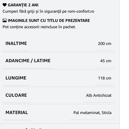
GARANŢIE 2 ANI
Cumperi fără griji şi în siguranţă pe rom-confort.ro
IMAGINILE SUNT CU TITLU DE PREZENTARE
Pot conține accesorii neincluse în pachet.
INALTIME
200 cm
ADANCIME / LATIME
45 cm
LUNGIME
118 cm
CULOARE
Alb Antichizat
MATERIAL
Pal melaminat
,
Sticla