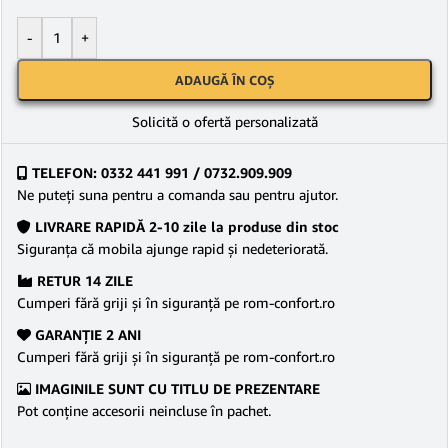
-
+
ADAUGĂ ÎN COȘ
Solicită o ofertă personalizată
TELEFON: 0332 441 991 / 0732.909.909
Ne puteţi suna pentru a comanda sau pentru ajutor.
LIVRARE RAPIDĂ 2-10 zile la produse din stoc
Siguranţa că mobila ajunge rapid şi nedeteriorată.
RETUR 14 ZILE
Cumperi fără griji şi în siguranţă pe rom-confort.ro
GARANŢIE 2 ANI
Cumperi fără griji şi în siguranţă pe rom-confort.ro
IMAGINILE SUNT CU TITLU DE PREZENTARE
Pot conține accesorii neincluse în pachet.