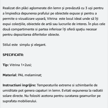
Realizat din plăci aglomerate din lemn şi prevăzută cu 3 uşi pentru
a împiedica depunerea prafului pe obiectele expuse şi pentru a
permite o vizualizare uşoară, Vitrina este locul ideal unde să îţi
expui colecţiile, obiectele de artă sau lucrurile de interes. În plus cele
două compartimente si partea inferioar îţi oferă spaţiu necesar
pentru depozitarea diferitelor obiecte.
Stilul este simplu şi elegant.
SPECIFICATII:
Tip:
Vitrina 1+2usi;
Material
: PAL melaminat;
Instructiuni ingrijire:
Temperaturile extreme si schimbarile de
umiditate pot genera capaturi in lemn. Evitati expunerea la radiatii
solare directe. Nu folositi acetona pentru curatarea geamurilor pe
suprafata mobilierului.