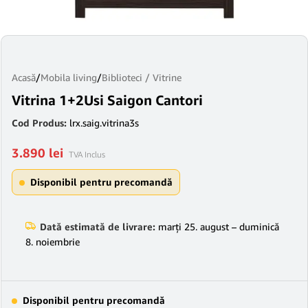
Acasă
/
Mobila living
/
Biblioteci / Vitrine
Vitrina 1+2Usi Saigon Cantori
Cod Produs:
lrx.saig.vitrina3s
3.890
lei
TVA Inclus
Disponibil pentru precomandă
Dată estimată de livrare:
marți 25. august – duminică
8. noiembrie
Disponibil pentru precomandă