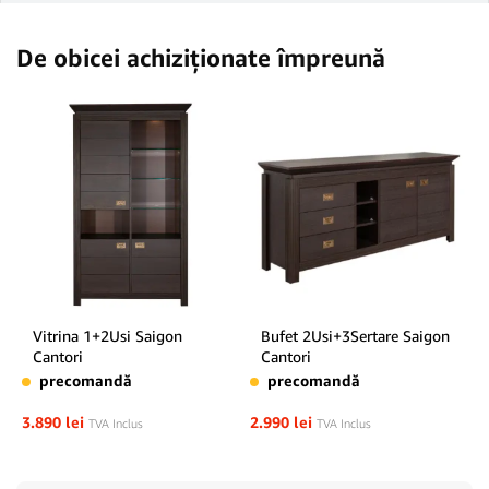
De obicei achiziționate împreună
Vitrina 1+2Usi Saigon
Bufet 2Usi+3Sertare Saigon
Cantori
Cantori
precomandă
precomandă
3.890
lei
2.990
lei
TVA Inclus
TVA Inclus