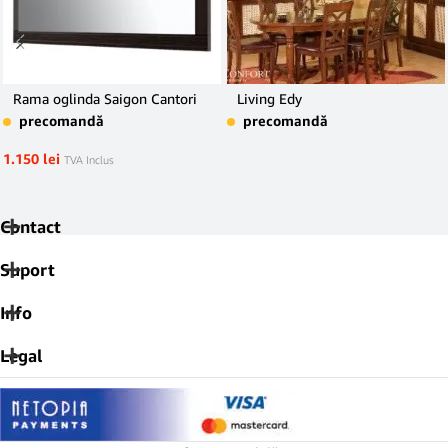
Rama oglinda Saigon Cantori
Living Edy
precomandă
precomandă
1.150
lei
TVA Inclus
Contact
Suport
Info
Legal