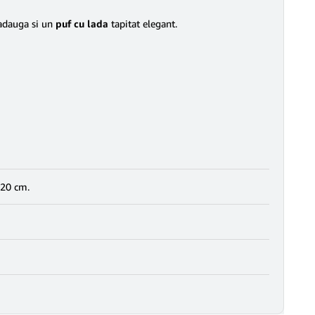
i adauga si un
puf cu lada
tapitat elegant.
120 cm.