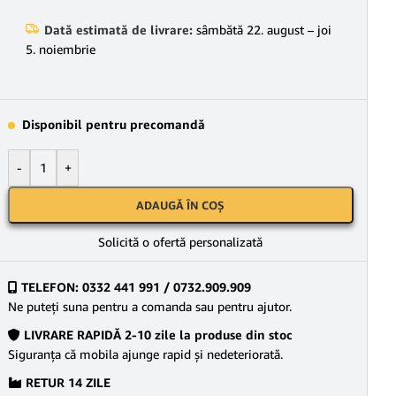
Dată estimată de livrare:
sâmbătă 22. august – joi
5. noiembrie
Disponibil pentru precomandă
-
+
ADAUGĂ ÎN COȘ
Solicită o ofertă personalizată
TELEFON: 0332 441 991 / 0732.909.909
Ne puteţi suna pentru a comanda sau pentru ajutor.
LIVRARE RAPIDĂ 2-10 zile la produse din stoc
Siguranţa că mobila ajunge rapid şi nedeteriorată.
RETUR 14 ZILE