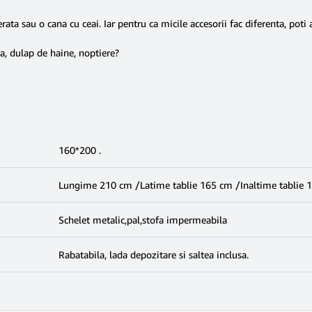
erata sau o cana cu ceai. Iar pentru ca micile accesorii fac diferenta, pot
a, dulap de haine, noptiere?
160*200 .
Lungime 210 cm /Latime tablie 165 cm /Inaltime tablie 
Schelet metalic,pal,stofa impermeabila
Rabatabila, lada depozitare si saltea inclusa.