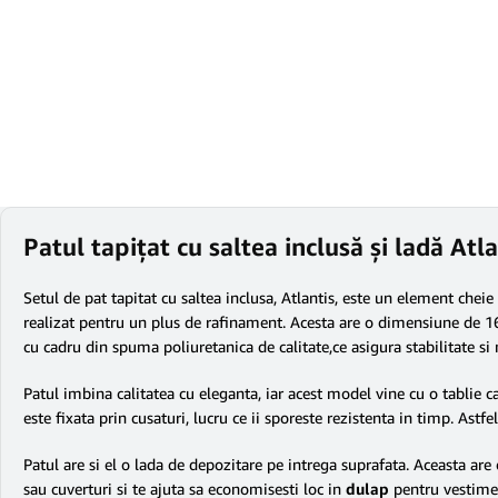
Patul tapițat cu saltea inclusă și ladă At
Setul de pat tapitat cu saltea inclusa, Atlantis, este un element chei
realizat pentru un plus de rafinament. Acesta are o dimensiune de 160
cu cadru din spuma poliuretanica de calitate,ce asigura stabilitate si
Patul imbina calitatea cu eleganta, iar acest model vine cu o tablie c
este fixata prin cusaturi, lucru ce ii sporeste rezistenta in timp. Astfe
Patul are si el o lada de depozitare pe intrega suprafata. Aceasta ar
sau cuverturi si te ajuta sa economisesti loc in
dulap
pentru vestimen