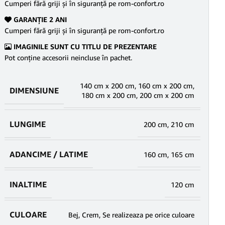
Cumperi fără griji şi în siguranţă pe rom-confort.ro
GARANŢIE 2 ANI
Cumperi fără griji şi în siguranţă pe rom-confort.ro
IMAGINILE SUNT CU TITLU DE PREZENTARE
Pot conține accesorii neincluse în pachet.
140 cm x 200 cm
,
160 cm x 200 cm
,
DIMENSIUNE
180 cm x 200 cm
,
200 cm x 200 cm
LUNGIME
200 cm
,
210 cm
ADANCIME / LATIME
160 cm
,
165 cm
INALTIME
120 cm
CULOARE
Bej
,
Crem
,
Se realizeaza pe orice culoare