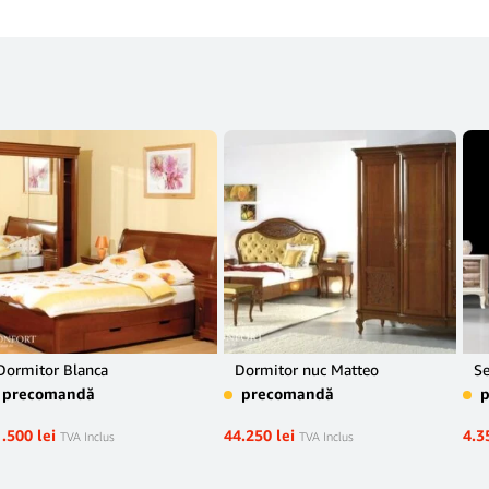
Dormitor Blanca
Dormitor nuc Matteo
Se
precomandă
precomandă
1.500
lei
44.250
lei
4.3
TVA Inclus
TVA Inclus