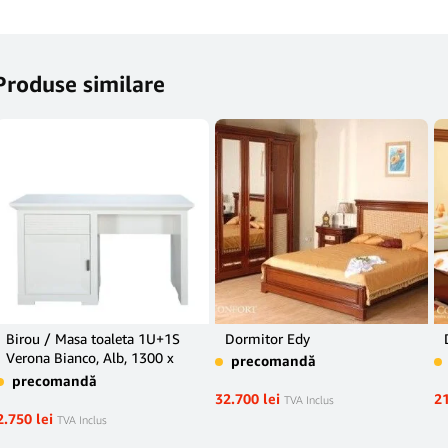
Produse similare
Birou / Masa toaleta 1U+1S
Dormitor Edy
Verona Bianco, Alb, 1300 x
precomandă
500 x 770 mm.
precomandă
32.700
lei
2
TVA Inclus
2.750
lei
TVA Inclus