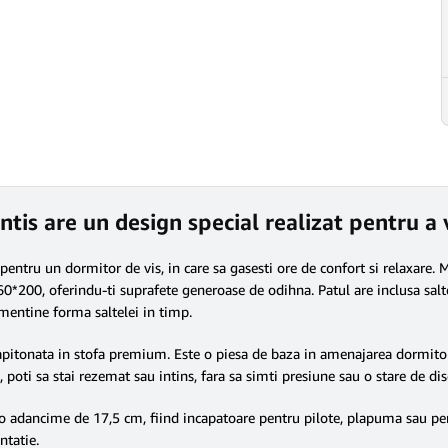
lantis are un design special realizat pentru
e pentru un dormitor de vis, in care sa gasesti ore de confort si relaxare
*200, oferindu-ti suprafete generoase de odihna. Patul are inclusa salte
 mentine forma saltelei in timp.
apitonata in stofa premium. Este o piesa de baza in amenajarea dormitorulu
l, poti sa stai rezemat sau intins, fara sa simti presiune sau o stare de di
e o adancime de 17,5 cm, fiind incapatoare pentru pilote, plapuma sau per
tatie.