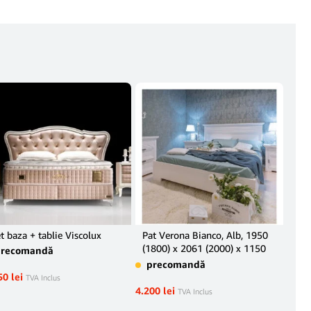
t baza + tablie Viscolux
Pat Verona Bianco, Alb, 1950
Nop
(1800) x 2061 (2000) x 1150
Bia
precomandă
mm.
mm
precomandă
pr
50
lei
TVA Inclus
4.200
lei
1.69
TVA Inclus