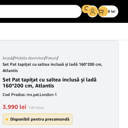
0
lei
Acasă
/
Mobila dormitor
/
Paturi
/
Set Pat tapițat cu saltea inclusă și ladă 160*200 cm,
Atlantis
Set Pat tapițat cu saltea inclusă și ladă
160*200 cm, Atlantis
Cod Produs:
mx.pat.London-1
3.990
lei
TVA Inclus
Disponibil pentru precomandă