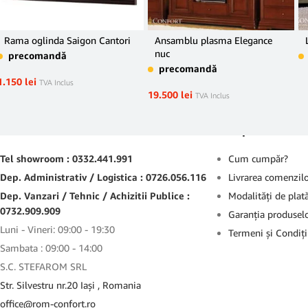
Rama oglinda Saigon Cantori
Ansamblu plasma Elegance
nuc
precomandă
precomandă
1.150
lei
TVA Inclus
19.500
lei
TVA Inclus
Contact
Suport
Tel showroom : 0332.441.991
Cum cumpăr?
Dep. Administrativ / Logistica : 0726.056.116
Livrarea comenzil
Dep. Vanzari / Tehnic / Achizitii Publice :
Modalităţi de plat
0732.909.909
Garanţia produsel
Luni - Vineri: 09:00 - 19:30
Termeni şi Condiţi
Sambata : 09:00 - 14:00
S.C. STEFAROM SRL
Str. Silvestru nr.20 Iaşi , Romania
office@rom-confort.ro