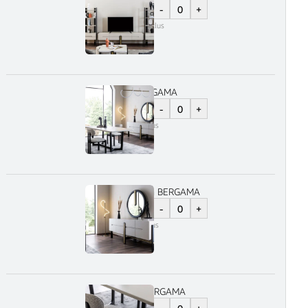
-
+
11.900
lei
TVA Inclus
Masa living BERGAMA
-
+
5.150
lei
TVA Inclus
Bufet cu oglinda BERGAMA
-
+
6.900
lei
TVA Inclus
Set 6 Scaune BERGAMA