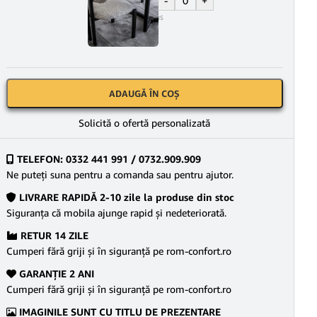
-
+
7.250
lei
TVA Inclus
ADAUGĂ ÎN COȘ
Solicită o ofertă personalizată
TELEFON: 0332 441 991 / 0732.909.909
Ne puteţi suna pentru a comanda sau pentru ajutor.
LIVRARE RAPIDĂ 2-10 zile la produse din stoc
Siguranţa că mobila ajunge rapid şi nedeteriorată.
RETUR 14 ZILE
Cumperi fără griji şi în siguranţă pe rom-confort.ro
GARANŢIE 2 ANI
Cumperi fără griji şi în siguranţă pe rom-confort.ro
IMAGINILE SUNT CU TITLU DE PREZENTARE