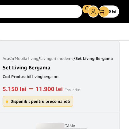
0
lei
Acasă
/
Mobila living
/
Livinguri moderne
/
Set Living Bergama
Set Living Bergama
Cod Produs:
idl.livingbergamo
–
5.150
lei
11.900
lei
TVA Inclus
Disponibil pentru precomandă
Comoda TV BERGAMA