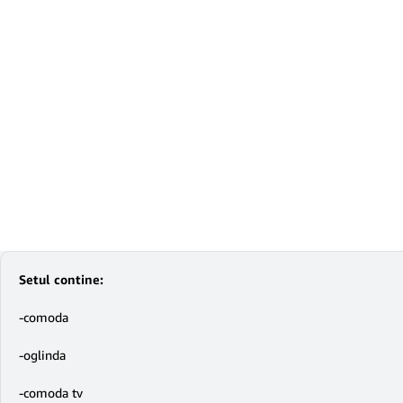
Setul contine:
-comoda
-oglinda
-comoda tv