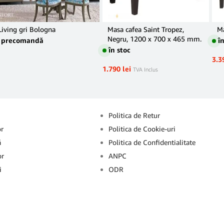
Living gri Bologna
Masa cafea Saint Tropez,
Ma
Negru, 1200 x 700 x 465 mm.
precomandă
î
în stoc
3.3
1.790
lei
TVA Inclus
Info
Politica de Retur
or
Politica de Cookie-uri
ă
Politica de Confidentialitate
or
ANPC
i
ODR