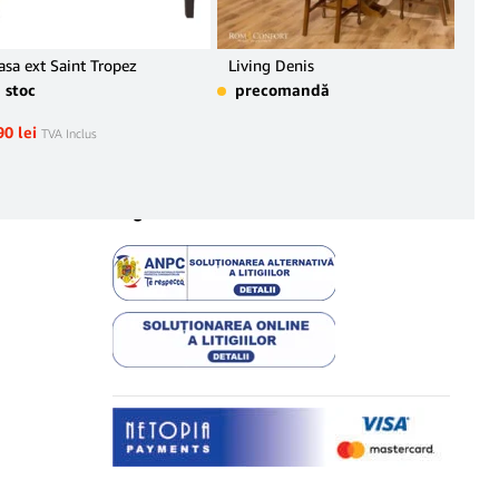
sa ext Saint Tropez
Living Denis
Buf
Alb
n stoc
precomandă
pr
90
lei
TVA Inclus
3.75
Legal