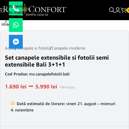
Skip to navigation
Skip to main content
Acasă
/
Canapele si fotolii
/
Canapele moderne
Set canapele extensibile si fotolii semi
extensibile Bali 3+1+1
Cod Produs:
mx.canapelefotolii.bali
–
1.690
lei
5.990
lei
TVA Inclus
Dată estimată de livrare:
vineri 21. august – miercuri
4. noiembrie