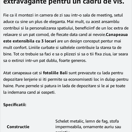
extravagante pentru un cadru de vis.
Fie ca il montezi in camera de zi sau intr-o sala de meeting, setul
aduce cu sine un plus de eleganta. Mai mult, cu acest ansamblu
contribui si la personalizarea spatiului, beneficiinf de un loc extra de
relaxare si un pat comod, de fiecate data cand ai nevoie.
Canapeaua
este extensibila cu 3 locuri
are un design conceput pentur mai
mult confort. Liniile curbate si saltelele contribuie la starea ta de
bine. Tot ce trebuie sa faci e sa o plizezi si sa o tii fixa ziua, iar seara
sa o extinzi intr-un pat dublu, foarte generos.
Atat canapeaua cat si
fotoliile Bali
sunt prevazute cu lada pentru
depozitare lenjerie si iti permite sa economisesti loc in dulap pentru
haine. Pune pernele si patura in lada de depozitare si le ai pe toate
la indemana cand ai oaspeti.
Specificatii:
Schelet metalic, lemn de fag, stofa
Constructie
impermeabila, ornamente auriu sau