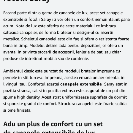
Facand parte dintr-o gama de canapele de lux, acest set canapele
extensibile si fotolii Saray iti vor oferi un confort nemaiintalnit pana
acum. Nota de lux este oferita de catre materialul ce imbraca
salteaua canapelei, de forma bratelor si design-ul cu insertii
metalice. Scheletul canapelei este din fag si ofera o rezistenta foarte
buna in timp. Modelul detine lada pentru depozitare, ce ofera un
avantaj in privinta stocarii de accesorii, lenjerie de pat, sau chiar
produse de intretinut mobila sau de curatenie.
Ambientul clasic este punctat de modelul bratelor impreuna cu
pernele in stil turcesc. Impreuna, acestea emana un aer oriental in
livingul tau. Confortul acestei
canapele extensibile
Saray atat in
pozitia stransa, cat si in pozitia extinsa este asigurat de un pat din
spuma high density. Acest strat uniformizeaza suprafata de dormit
si sporeste gradul de confort. Structura canapelei este foarte solida
si bine finisata.
Adu un plus de confort cu un set
de canapele extensibile de lux