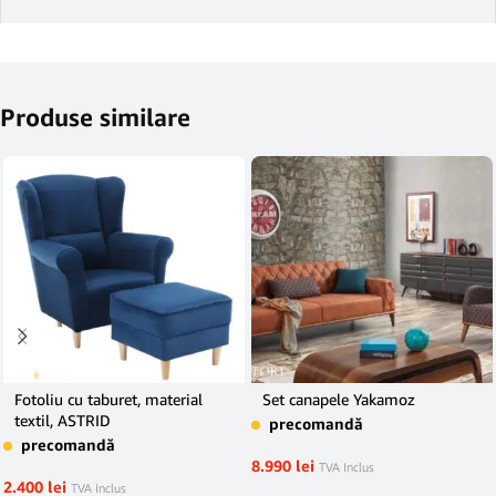
Produse similare
Fotoliu cu taburet, material
Set canapele Yakamoz
textil, ASTRID
precomandă
precomandă
8.990
lei
TVA Inclus
2.400
lei
TVA Inclus