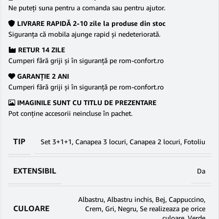
Ne puteţi suna pentru a comanda sau pentru ajutor.
LIVRARE RAPIDĂ 2-10 zile la produse din stoc
Siguranţa că mobila ajunge rapid şi nedeteriorată.
RETUR 14 ZILE
Cumperi fără griji şi în siguranţă pe rom-confort.ro
GARANŢIE 2 ANI
Cumperi fără griji şi în siguranţă pe rom-confort.ro
IMAGINILE SUNT CU TITLU DE PREZENTARE
Pot conține accesorii neincluse în pachet.
TIP
Set 3+1+1
,
Canapea 3 locuri
,
Canapea 2 locuri
,
Fotoliu
EXTENSIBIL
Da
Albastru
,
Albastru inchis
,
Bej
,
Cappuccino
,
CULOARE
Crem
,
Gri
,
Negru
,
Se realizeaza pe orice
culoare
,
Verde