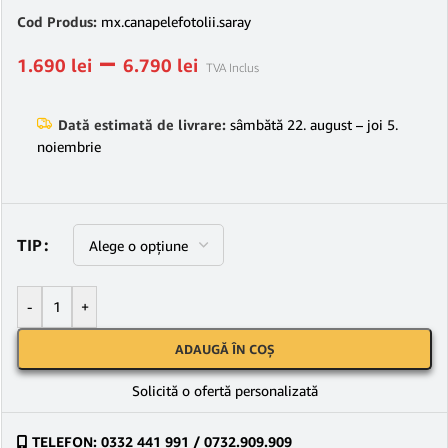
Cod Produs:
mx.canapelefotolii.saray
–
1.690
lei
6.790
lei
TVA Inclus
Dată estimată de livrare:
sâmbătă 22. august – joi 5.
noiembrie
TIP
-
+
ADAUGĂ ÎN COȘ
Solicită o ofertă personalizată
TELEFON: 0332 441 991 / 0732.909.909