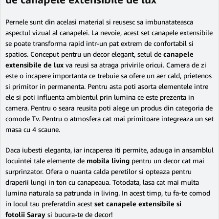
Pernele sunt din acelasi material si reusesc sa imbunatateasca
aspectul vizual al canapelei. La nevoie, acest set canapele extensibile
se poate transforma rapid intr-un pat extrem de confortabil si
spatios. Conceput pentru un decor elegant, setul de
canapele
extensibile de lux
va reusi sa atraga privirile oricui. Camera de zi
este o incapere importanta ce trebuie sa ofere un aer cald, prietenos
si primitor in permanenta. Pentru asta poti asorta elementele intre
ele si poti influenta ambientul prin lumina ce este prezenta in
camera. Pentru o seara reusita poti alege un produs din categoria de
comode Tv. Pentru o atmosfera cat mai primitoare integreaza un set
masa cu 4 scaune.
Daca iubesti eleganta, iar incaperea iti permite, adauga in ansamblul
locuintei tale elemente de
mobila living
pentru un decor cat mai
surprinzator. Ofera o nuanta calda peretilor si opteaza pentru
draperii lungi in ton cu canapeaua. Totodata, lasa cat mai multa
lumina naturala sa patrunda in living. In acest timp, tu fa-te comod
in locul tau preferatdin acest
set canapele extensibile si
fotolii Saray
si bucura-te de decor!