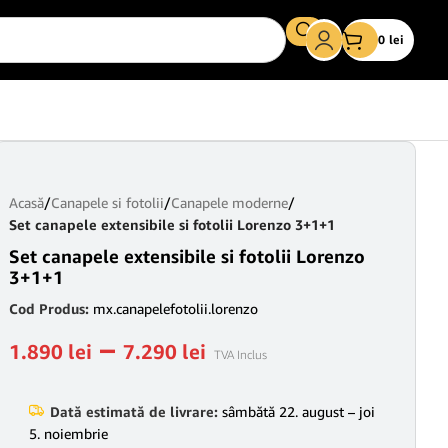
0
lei
Acasă
/
Canapele si fotolii
/
Canapele moderne
/
Set canapele extensibile si fotolii Lorenzo 3+1+1
Set canapele extensibile si fotolii Lorenzo
3+1+1
Cod Produs:
mx.canapelefotolii.lorenzo
–
1.890
lei
7.290
lei
TVA Inclus
Dată estimată de livrare:
sâmbătă 22. august – joi
5. noiembrie