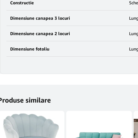
Constructie
Sche
Dimensiune canapea 3 locuri
Lung
Dimensiune canapea 2 locuri
Lung
Dimensiune fotoliu
Lung
Produse similare