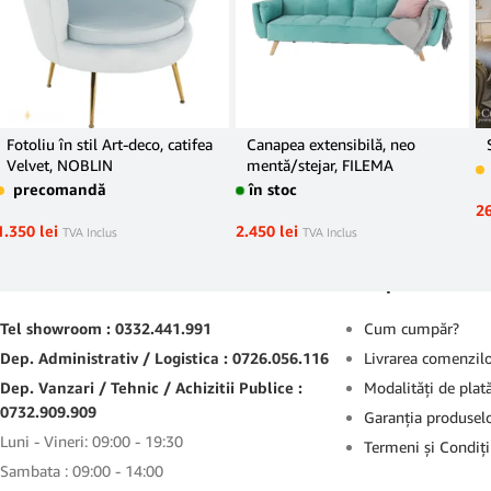
Fotoliu în stil Art-deco, catifea
Canapea extensibilă, neo
Velvet, NOBLIN
mentă/stejar, FILEMA
precomandă
în stoc
2
1.350
lei
2.450
lei
TVA Inclus
TVA Inclus
Contact
Suport
Tel showroom : 0332.441.991
Cum cumpăr?
Dep. Administrativ / Logistica : 0726.056.116
Livrarea comenzil
Dep. Vanzari / Tehnic / Achizitii Publice :
Modalităţi de plat
0732.909.909
Garanţia produsel
Luni - Vineri: 09:00 - 19:30
Termeni şi Condiţi
Sambata : 09:00 - 14:00