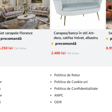
Set canapele Florance
Canapea/banca în stil Art-
Se
deco, catifea Velvet, albastru
precomandă
deschis, NOBLIN
precomandă
6.250
lei
8.9
TVA Inclus
2.400
lei
TVA Inclus
Info
Politica de Retur
or
Politica de Cookie-uri
ă
Politica de Confidentialitate
or
ANPC
i
ODR