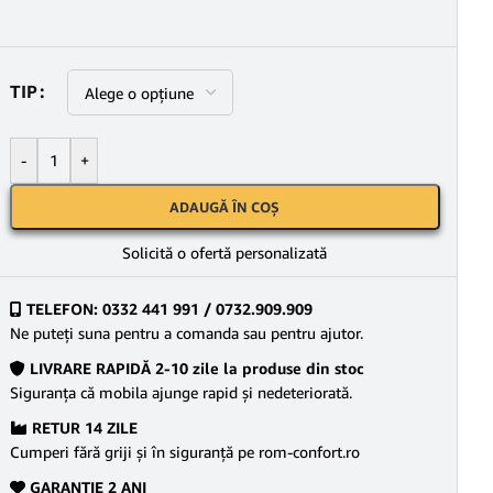
TIP
-
+
ADAUGĂ ÎN COȘ
Solicită o ofertă personalizată
TELEFON: 0332 441 991 / 0732.909.909
Ne puteţi suna pentru a comanda sau pentru ajutor.
LIVRARE RAPIDĂ 2-10 zile la produse din stoc
Siguranţa că mobila ajunge rapid şi nedeteriorată.
RETUR 14 ZILE
Cumperi fără griji şi în siguranţă pe rom-confort.ro
GARANŢIE 2 ANI