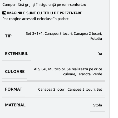
Cumperi fără griji şi în siguranţă pe rom-confort.ro
IMAGINILE SUNT CU TITLU DE PREZENTARE
Pot conține accesorii neincluse în pachet.
Set 3+1+1
,
Canapea 3 locuri
,
Canapea 2 locuri
,
TIP
Fotoliu
EXTENSIBIL
Da
Alb
,
Gri
,
Multicolor
,
Se realizeaza pe orice
CULOARE
culoare
,
Teracota
,
Verde
FORMAT
Canapea 2 locuri
,
Canapea 3 locuri
,
Set
MATERIAL
Stofa