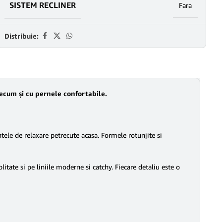
SISTEM RECLINER
Fara
Distribuie:
ecum și cu pernele confortabile.
tele de relaxare petrecute acasa. Formele rotunjite si
ate si pe liniile moderne si catchy. Fiecare detaliu este o