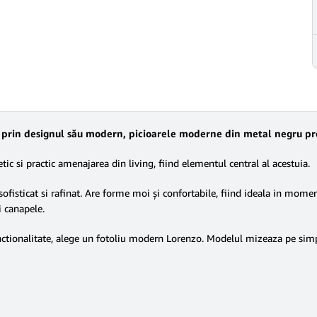
re prin designul său modern, picioarele moderne din metal negru pr
tic si practic amenajarea din living, fiind elementul central al acestuia.
ofisticat si rafinat. Are forme moi și confortabile, fiind ideala in momen
i canapele.
ctionalitate, alege un fotoliu modern Lorenzo. Modelul mizeaza pe simplit