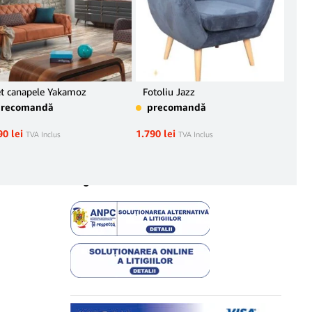
t canapele Yakamoz
Fotoliu Jazz
Fot
tex
precomandă
precomandă
pr
90
lei
1.790
lei
TVA Inclus
TVA Inclus
2.40
Legal