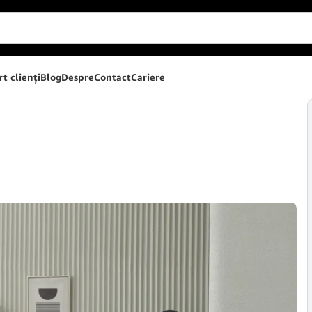
t clienţi
Blog
Despre
Contact
Cariere