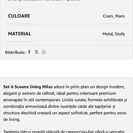
CULOARE
Crem
,
Maro
MATERIAL
Metal
,
Stofa
Distribuie:
Set 6 Scaune living Milas
aduce în prim-plan un design modern,
elegant și extrem de rafinat, ideal pentru interioare premium
amenajate în stil contemporan. Liniile curate, formele echilibrate și
combinația armonioasă dintre nuanțele calde ale tapițeriei și
structura deschisă creează un aspect sofisticat, perfect pentru zona
de living.
Tapițeria într-o nuanță plăcută de cappuccino-bej oferă o senzație