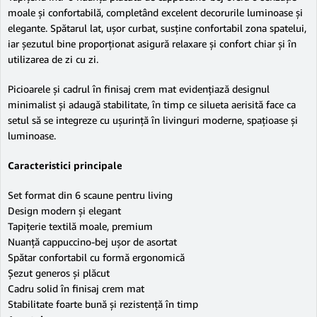
moale și confortabilă, completând excelent decorurile luminoase și
elegante. Spătarul lat, ușor curbat, susține confortabil zona spatelui,
iar șezutul bine proporționat asigură relaxare și confort chiar și în
utilizarea de zi cu zi.
Picioarele și cadrul în finisaj crem mat evidențiază designul
minimalist și adaugă stabilitate, în timp ce silueta aerisită face ca
setul să se integreze cu ușurință în livinguri moderne, spațioase și
luminoase.
Caracteristici principale
Set format din 6 scaune pentru living
Design modern și elegant
Tapițerie textilă moale, premium
Nuanță cappuccino-bej ușor de asortat
Spătar confortabil cu formă ergonomică
Șezut generos și plăcut
Cadru solid în finisaj crem mat
Stabilitate foarte bună și rezistență în timp