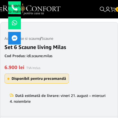
Skip to navigation
Skip to main content
Acasă
/
Mese si scaune
/
Scaune
Set 6 Scaune living Milas
Cod Produs:
idl.scaune.milas
6.900
lei
TVA Inclus
Disponibil pentru precomandă
Dată estimată de livrare:
vineri 21. august – miercuri
4. noiembrie