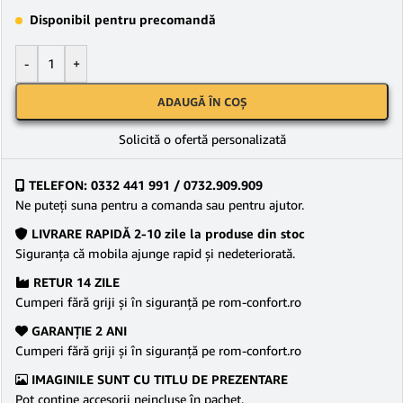
Disponibil pentru precomandă
-
+
ADAUGĂ ÎN COȘ
Solicită o ofertă personalizată
TELEFON: 0332 441 991 / 0732.909.909
Ne puteţi suna pentru a comanda sau pentru ajutor.
LIVRARE RAPIDĂ 2-10 zile la produse din stoc
Siguranţa că mobila ajunge rapid şi nedeteriorată.
RETUR 14 ZILE
Cumperi fără griji şi în siguranţă pe rom-confort.ro
GARANŢIE 2 ANI
Cumperi fără griji şi în siguranţă pe rom-confort.ro
IMAGINILE SUNT CU TITLU DE PREZENTARE
Pot conține accesorii neincluse în pachet.