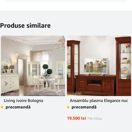
Produse similare
Living ivoire Bologna
Ansamblu plasma Elegance nuc
precomandă
precomandă
19.500
lei
TVA Inclus