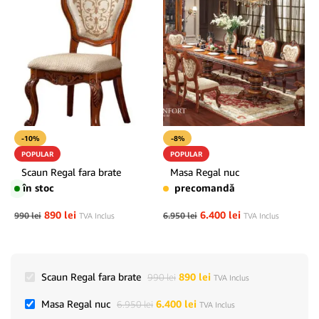
-10%
-8%
POPULAR
POPULAR
Scaun Regal fara brate
Masa Regal nuc
în stoc
precomandă
890
lei
6.400
lei
990
lei
6.950
lei
TVA Inclus
TVA Inclus
Scaun Regal fara brate
890
lei
990
lei
TVA Inclus
Masa Regal nuc
6.400
lei
6.950
lei
TVA Inclus