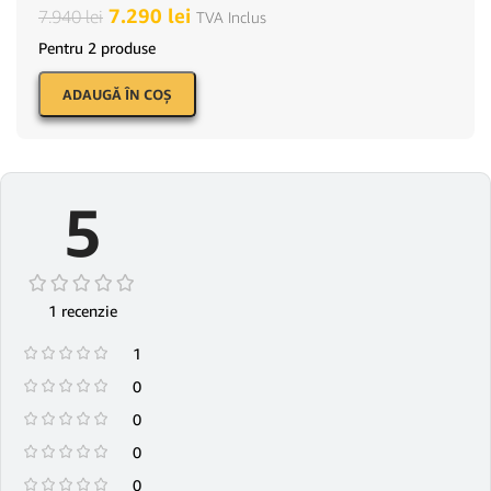
7.290
lei
7.940
lei
TVA Inclus
Pentru 2 produse
ADAUGĂ ÎN COŞ
5
1 recenzie
1
0
0
0
0