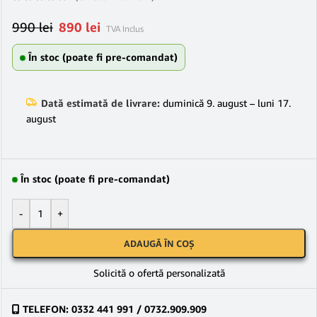
990
lei
890
lei
TVA Inclus
În stoc (poate fi pre-comandat)
Dată estimată de livrare:
duminică 9. august – luni 17.
august
În stoc (poate fi pre-comandat)
-
+
ADAUGĂ ÎN COȘ
Solicită o ofertă personalizată
TELEFON: 0332 441 991 / 0732.909.909