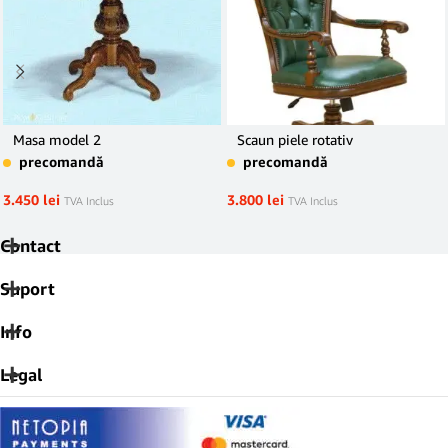
Masa model 2
Scaun piele rotativ
precomandă
precomandă
3.450
lei
3.800
lei
TVA Inclus
TVA Inclus
Contact
Suport
Info
Legal