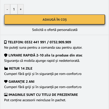
-
+
ADAUGĂ ÎN COȘ
Solicită o ofertă personalizată
TELEFON: 0332 441 991 / 0732.909.909
Ne puteţi suna pentru a comanda sau pentru ajutor.
LIVRARE RAPIDĂ 2-10 zile la produse din stoc
Siguranţa că mobila ajunge rapid şi nedeteriorată.
RETUR 14 ZILE
Cumperi fără griji şi în siguranţă pe rom-confort.ro
GARANŢIE 2 ANI
Cumperi fără griji şi în siguranţă pe rom-confort.ro
IMAGINILE SUNT CU TITLU DE PREZENTARE
Pot conține accesorii neincluse în pachet.