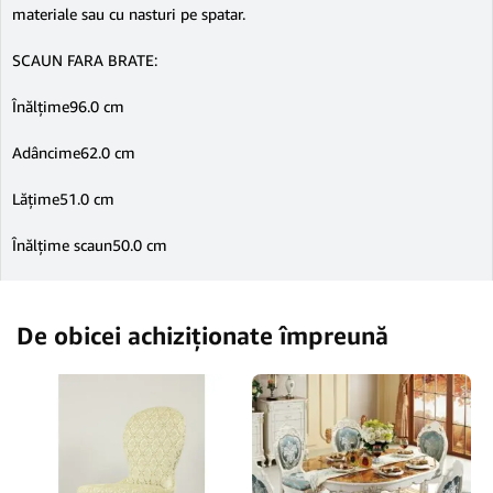
materiale sau cu nasturi pe spatar.
SCAUN FARA BRATE:
Înălţime96.0 cm
Adâncime62.0 cm
Lăţime51.0 cm
Înălţime scaun50.0 cm
De obicei achiziționate împreună