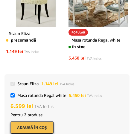
POPULAR
Scaun Eliza
precomandă
Masa rotunda Regal white
în stoc
1.149
lei
TVA Inclus
5.450
lei
TVA Inclus
Scaun Eliza
1.149
lei
TVA Inclus
Masa rotunda Regal white
5.450
lei
TVA Inclus
6.599
lei
TVA Inclus
Pentru 2 produse
ADAUGĂ ÎN COŞ