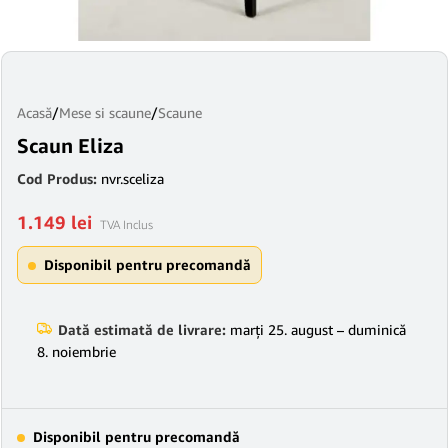
Acasă
/
Mese si scaune
/
Scaune
Scaun Eliza
Cod Produs:
nvr.sceliza
1.149
lei
TVA Inclus
Disponibil pentru precomandă
Dată estimată de livrare:
marți 25. august – duminică
8. noiembrie
Disponibil pentru precomandă