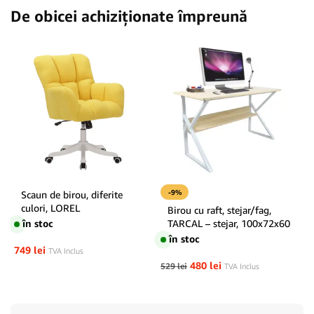
De obicei achiziționate împreună
-9%
Scaun de birou, diferite
culori, LOREL
Birou cu raft, stejar/fag,
în stoc
TARCAL – stejar, 100x72x60
în stoc
749
lei
TVA Inclus
480
lei
529
lei
TVA Inclus