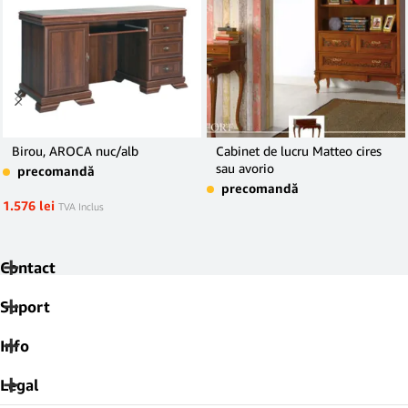
Birou, AROCA nuc/alb
Cabinet de lucru Matteo cires
sau avorio
precomandă
precomandă
1.576
lei
TVA Inclus
Contact
Suport
Info
Legal