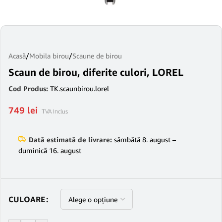
Acasă
/
Mobila birou
/
Scaune de birou
Scaun de birou, diferite culori, LOREL
Cod Produs:
TK.scaunbirou.lorel
749
lei
TVA Inclus
Dată estimată de livrare:
sâmbătă 8. august –
duminică 16. august
CULOARE