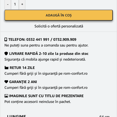
-
+
ADAUGĂ ÎN COȘ
Solicită o ofertă personalizată
TELEFON: 0332 441 991 / 0732.909.909
Ne puteţi suna pentru a comanda sau pentru ajutor.
LIVRARE RAPIDĂ 2-10 zile la produse din stoc
Siguranţa că mobila ajunge rapid şi nedeteriorată.
RETUR 14 ZILE
Cumperi fără griji şi în siguranţă pe rom-confort.ro
GARANŢIE 2 ANI
Cumperi fără griji şi în siguranţă pe rom-confort.ro
IMAGINILE SUNT CU TITLU DE PREZENTARE
Pot conține accesorii neincluse în pachet.
LUNGIME
64 cm