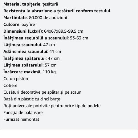
Material tapiţerie
: ţesătură
Rezistenţa la abraziune a ţesăturii conform testului
Martindale
: 80.000 de abraziuni
Culoare
: oxyfire
Dimensiuni (LxIxH)
: 64x67x89,5-99,5 cm
Înălţimea reglabilă a scaunului
: 53-63 cm
Lăţimea scaunului
: 47 cm
Adâncimea scaunului
: 41 cm
Înălţimea spătarului
: 47 cm
Lăţimea spătarului
: 57 cm
Încărcare maximă
: 110 kg
Cu un piston
Cotiere
Cusături decorative pe spătar şi pe scaun
Bază din plastic cu cinci braţe
Roţi universale potrivite pentru orice tip de podele
Funcţia de balansare
Furnizat nemontat