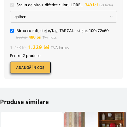
Scaun de birou, diferite culori, LOREL
749
lei
TVA Inclus
Birou cu raft, stejar/fag, TARCAL - stejar, 100x72x60
480
lei
529
lei
TVA Inclus
1.229
lei
1.278
lei
TVA Inclus
Pentru 2 produse
ADAUGĂ ÎN COŞ
Produse similare