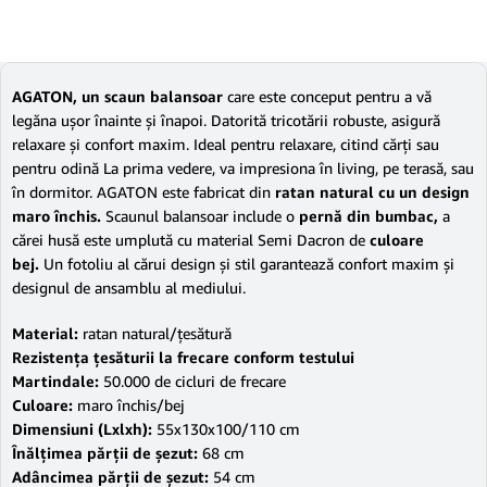
AGATON, un scaun balansoar
care este conceput pentru a vă
legăna uşor înainte şi înapoi. Datorită tricotării robuste, asigură
relaxare şi confort maxim. Ideal pentru relaxare, citind cărţi sau
pentru odină La prima vedere, va impresiona în living, pe terasă, sau
în dormitor. AGATON este fabricat din
ratan natural cu un design
maro închis.
Scaunul balansoar include o
pernă din bumbac,
a
cărei husă este umplută cu material Semi Dacron de
culoare
bej.
Un fotoliu al cărui design şi stil garantează confort maxim şi
designul de ansamblu al mediului.
Material:
ratan natural/ţesătură
Rezistenţa ţesăturii la frecare conform testului
Martindale:
50.000 de cicluri de frecare
Culoare:
maro închis/bej
Dimensiuni (Lxlxh):
55x130x100/110 cm
Înălţimea părţii de şezut:
68 cm
Adâncimea părţii de şezut:
54 cm