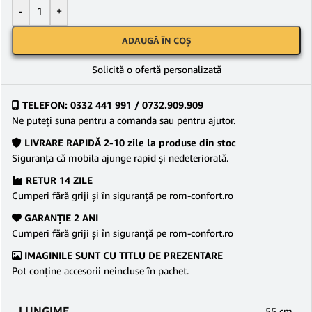
-
+
ADAUGĂ ÎN COȘ
Solicită o ofertă personalizată
TELEFON: 0332 441 991 / 0732.909.909
Ne puteţi suna pentru a comanda sau pentru ajutor.
LIVRARE RAPIDĂ 2-10 zile la produse din stoc
Siguranţa că mobila ajunge rapid şi nedeteriorată.
RETUR 14 ZILE
Cumperi fără griji şi în siguranţă pe rom-confort.ro
GARANŢIE 2 ANI
Cumperi fără griji şi în siguranţă pe rom-confort.ro
IMAGINILE SUNT CU TITLU DE PREZENTARE
Pot conține accesorii neincluse în pachet.
LUNGIME
55 cm