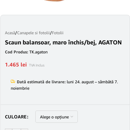
Acasă
/
Canapele si fotolii
/
Fotolii
Scaun balansoar, maro închis/bej, AGATON
Cod Produs:
TK.agaton
1.465
lei
TVA Inclus
Dată estimată de livrare:
luni 24. august – sâmbătă 7.
noiembrie
CULOARE