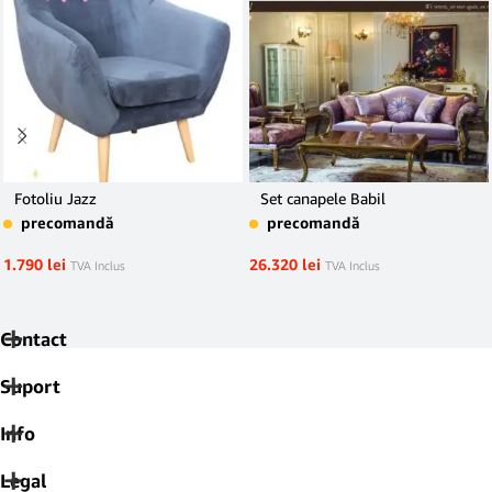
Fotoliu Jazz
Set canapele Babil
precomandă
precomandă
1.790
lei
26.320
lei
TVA Inclus
TVA Inclus
Contact
Suport
Info
Legal