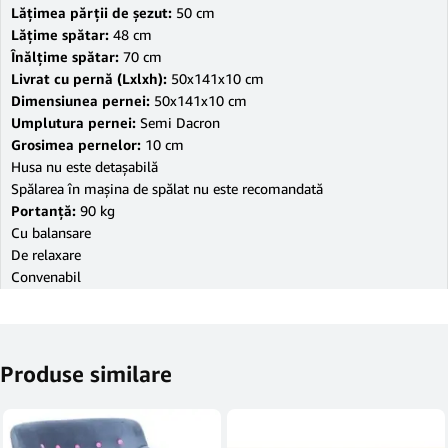
Lăţimea părţii de şezut:
50 cm
Lăţime spătar:
48 cm
Înălţime spătar:
70 cm
Livrat cu pernă (Lxlxh):
50x141x10 cm
Dimensiunea pernei:
50x141x10 cm
Umplutura pernei:
Semi Dacron
Grosimea pernelor:
10 cm
Husa nu este detaşabilă
Spălarea în maşina de spălat nu este recomandată
Portanţă:
90 kg
Cu balansare
De relaxare
Convenabil
Produse similare