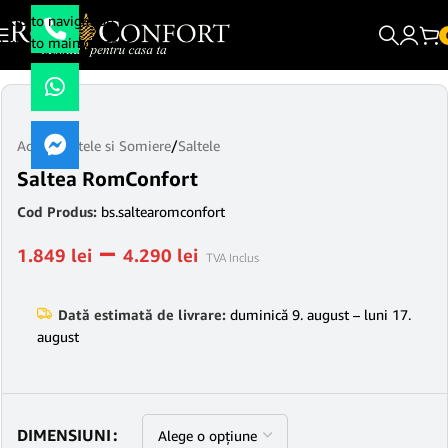
Skip to navigation
Skip to main content
Acasă
/
Saltele si Somiere
/
Saltele
Saltea RomConfort
Cod Produs:
bs.saltearomconfort
–
1.849
lei
4.290
lei
TVA Inclus
Dată estimată de livrare:
duminică 9. august – luni 17.
august
DIMENSIUNI