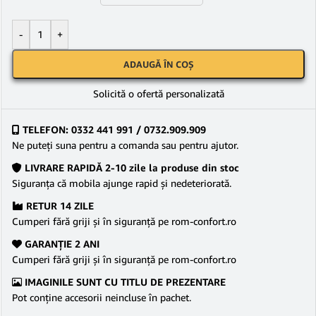
-
+
ADAUGĂ ÎN COȘ
Solicită o ofertă personalizată
TELEFON: 0332 441 991 / 0732.909.909
Ne puteţi suna pentru a comanda sau pentru ajutor.
LIVRARE RAPIDĂ 2-10 zile la produse din stoc
Siguranţa că mobila ajunge rapid şi nedeteriorată.
RETUR 14 ZILE
Cumperi fără griji şi în siguranţă pe rom-confort.ro
GARANŢIE 2 ANI
Cumperi fără griji şi în siguranţă pe rom-confort.ro
IMAGINILE SUNT CU TITLU DE PREZENTARE
Pot conține accesorii neincluse în pachet.