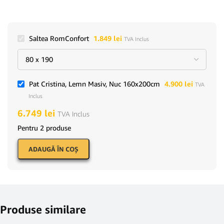
Saltea RomConfort
1.849
lei
TVA Inclus
Pat Cristina, Lemn Masiv, Nuc 160x200cm
4.900
lei
TVA
Inclus
6.749
lei
TVA Inclus
Pentru 2 produse
ADAUGĂ ÎN COŞ
Produse similare