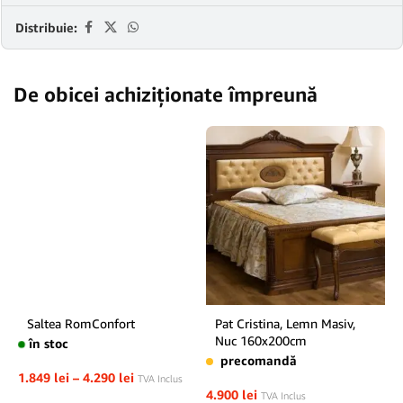
Distribuie:
De obicei achiziționate împreună
Saltea RomConfort
Pat Cristina, Lemn Masiv,
Nuc 160x200cm
în stoc
precomandă
1.849
lei
–
4.290
lei
TVA Inclus
4.900
lei
TVA Inclus