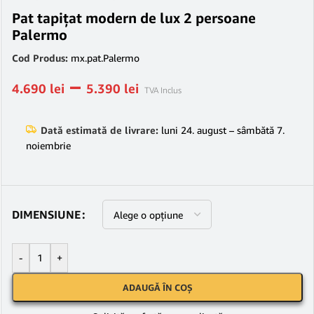
Pat tapițat modern de lux 2 persoane
Palermo
Cod Produs:
mx.pat.Palermo
–
4.690
lei
5.390
lei
TVA Inclus
Dată estimată de livrare:
luni 24. august – sâmbătă 7.
noiembrie
DIMENSIUNE
-
+
ADAUGĂ ÎN COȘ