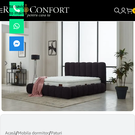
Skip to navigation
Skip to main content
Acasă
/
Mobila dormitor
/
Paturi