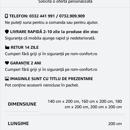
Solicită o ofertă personalizată
TELEFON: 0332 441 991 / 0732.909.909
Ne puteţi suna pentru a comanda sau pentru ajutor.
LIVRARE RAPIDĂ 2-10 zile la produse din stoc
Siguranţa că mobila ajunge rapid şi nedeteriorată.
RETUR 14 ZILE
Cumperi fără griji şi în siguranţă pe rom-confort.ro
GARANŢIE 2 ANI
Cumperi fără griji şi în siguranţă pe rom-confort.ro
IMAGINILE SUNT CU TITLU DE PREZENTARE
Pot conține accesorii neincluse în pachet.
140 cm x 200 cm
,
160 cm x 200 cm
,
180
DIMENSIUNE
cm x 200 cm
,
200 cm x 200 cm
LUNGIME
200 cm