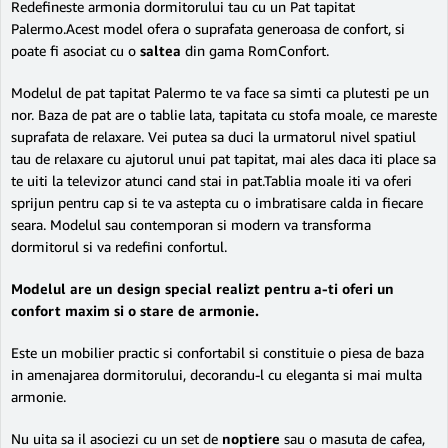
Redefineste armonia dormitorului tau cu un Pat tapitat
Palermo.Acest model ofera o suprafata generoasa de confort, si
poate fi asociat cu o
saltea
din gama RomConfort.
Modelul de pat tapitat Palermo te va face sa simti ca plutesti pe un
nor. Baza de pat are o tablie lata, tapitata cu stofa moale, ce mareste
suprafata de relaxare. Vei putea sa duci la urmatorul nivel spatiul
tau de relaxare cu ajutorul unui pat tapitat, mai ales daca iti place sa
te uiti la televizor atunci cand stai in pat.Tablia moale iti va oferi
sprijun pentru cap si te va astepta cu o imbratisare calda in fiecare
seara. Modelul sau contemporan si modern va transforma
dormitorul si va redefini confortul.
Modelul are un design special realizt pentru a-ti oferi un
confort maxim si o stare de armonie.
Este un mobilier practic si confortabil si constituie o piesa de baza
in amenajarea dormitorului, decorandu-l cu eleganta si mai multa
armonie.
Nu uita sa il asociezi cu un set de
noptiere
sau o masuta de cafea,