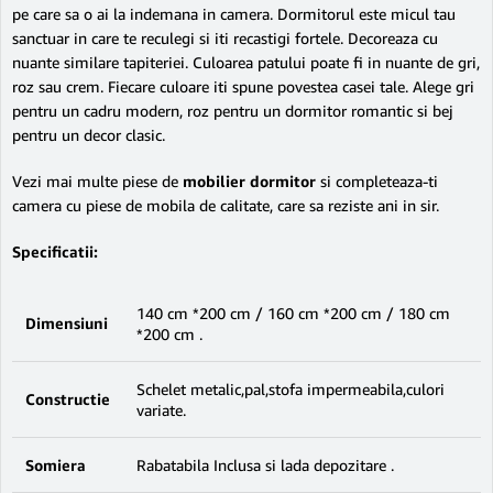
pe care sa o ai la indemana in camera. Dormitorul este micul tau
sanctuar in care te reculegi si iti recastigi fortele. Decoreaza cu
nuante similare tapiteriei. Culoarea patului poate fi in nuante de gri,
roz sau crem. Fiecare culoare iti spune povestea casei tale. Alege gri
pentru un cadru modern, roz pentru un dormitor romantic si bej
pentru un decor clasic.
Vezi mai multe piese de
mobilier dormitor
si completeaza-ti
camera cu piese de mobila de calitate, care sa reziste ani in sir.
Specificatii:
140 cm *200 cm / 160 cm *200 cm / 180 cm
Dimensiuni
*200 cm .
Schelet metalic,pal,stofa impermeabila,culori
Constructie
variate.
Somiera
Rabatabila Inclusa si lada depozitare .