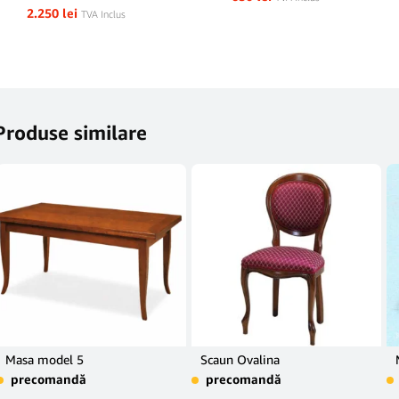
2.250
lei
TVA Inclus
Produse similare
Masa model 5
Scaun Ovalina
precomandă
precomandă