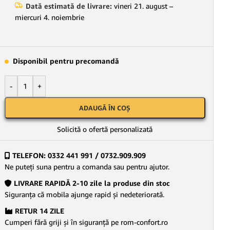
Dată estimată de livrare:
vineri 21. august –
miercuri 4. noiembrie
Disponibil pentru precomandă
-
+
ADAUGĂ ÎN COȘ
Solicită o ofertă personalizată
TELEFON: 0332 441 991 / 0732.909.909
Ne puteţi suna pentru a comanda sau pentru ajutor.
LIVRARE RAPIDĂ 2-10 zile la produse din stoc
Siguranţa că mobila ajunge rapid şi nedeteriorată.
RETUR 14 ZILE
Cumperi fără griji şi în siguranţă pe rom-confort.ro