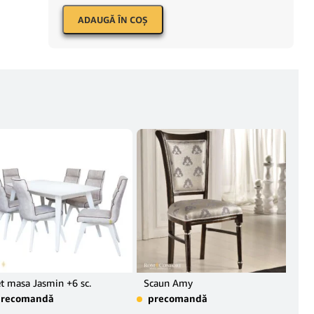
ADAUGĂ ÎN COŞ
t masa Jasmin +6 sc.
Scaun Amy
Sca
precomandă
precomandă
pr