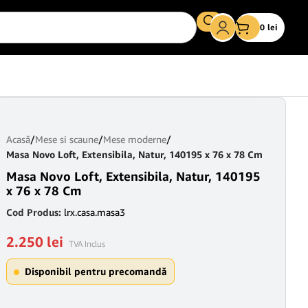
0
lei
Acasă
/
Mese si scaune
/
Mese moderne
/
Masa Novo Loft, Extensibila, Natur, 140195 x 76 x 78 Cm
Masa Novo Loft, Extensibila, Natur, 140195
x 76 x 78 Cm
Cod Produs:
lrx.casa.masa3
2.250
lei
TVA Inclus
Disponibil pentru precomandă