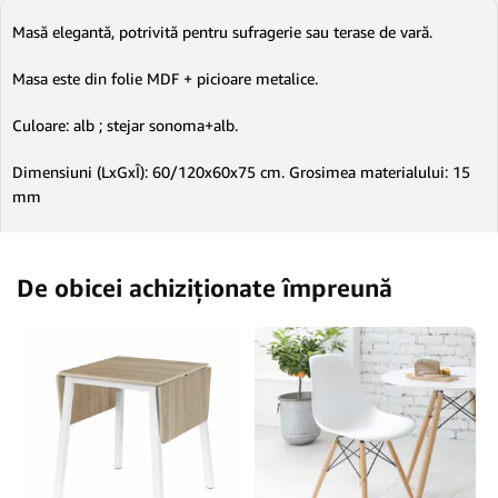
Masă elegantă, potrivită pentru sufragerie sau terase de vară.
Masa este din folie MDF + picioare metalice.
Culoare: alb ; stejar sonoma+alb.
Dimensiuni (LxGxÎ): 60/120x60x75 cm. Grosimea materialului: 15
mm
De obicei achiziționate împreună