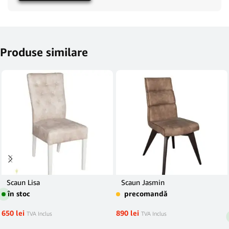
Produse similare
Scaun Lisa
Scaun Jasmin
în stoc
precomandă
650
lei
890
lei
TVA Inclus
TVA Inclus