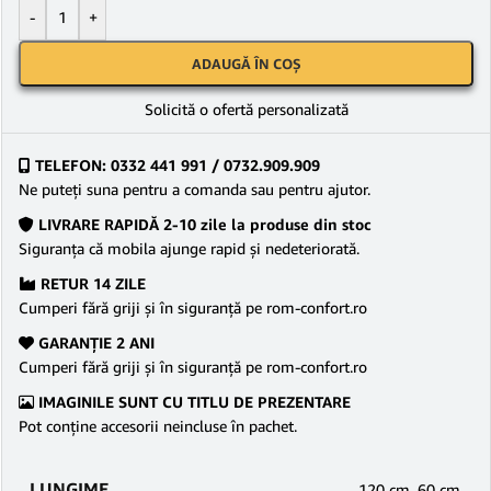
-
+
ADAUGĂ ÎN COȘ
Solicită o ofertă personalizată
TELEFON: 0332 441 991 / 0732.909.909
Ne puteţi suna pentru a comanda sau pentru ajutor.
LIVRARE RAPIDĂ 2-10 zile la produse din stoc
Siguranţa că mobila ajunge rapid şi nedeteriorată.
RETUR 14 ZILE
Cumperi fără griji şi în siguranţă pe rom-confort.ro
GARANŢIE 2 ANI
Cumperi fără griji şi în siguranţă pe rom-confort.ro
IMAGINILE SUNT CU TITLU DE PREZENTARE
Pot conține accesorii neincluse în pachet.
LUNGIME
120 cm
,
60 cm