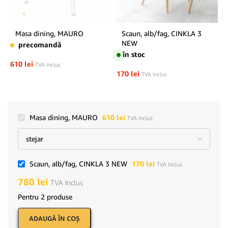
Masa dining, MAURO
Scaun, alb/fag, CINKLA 3
NEW
precomandă
în stoc
610
lei
TVA Inclus
170
lei
TVA Inclus
Masa dining, MAURO
610
lei
TVA Inclus
Scaun, alb/fag, CINKLA 3 NEW
170
lei
TVA Inclus
780
lei
TVA Inclus
Pentru 2 produse
ADAUGĂ ÎN COŞ