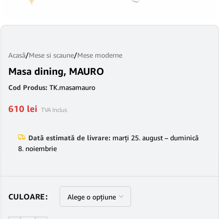
Acasă
/
Mese si scaune
/
Mese moderne
Masa dining, MAURO
Cod Produs:
TK.masamauro
610
lei
TVA Inclus
Dată estimată de livrare:
marți 25. august – duminică
8. noiembrie
CULOARE