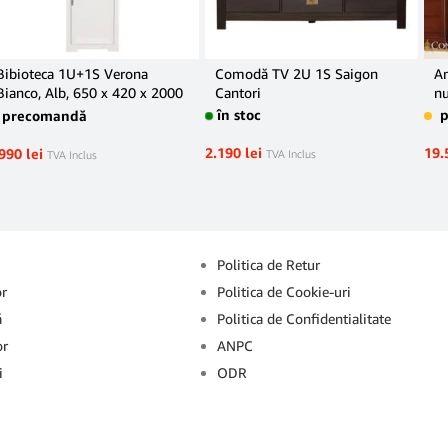
Bibioteca 1U+1S Verona
Comodă TV 2U 1S Saigon
A
Bianco, Alb, 650 x 420 x 2000
Cantori
n
mm.
în stoc
precomandă
2.190
lei
19.
.990
lei
TVA Inclus
TVA Inclus
Info
Politica de Retur
or
Politica de Cookie-uri
ă
Politica de Confidentialitate
or
ANPC
i
ODR