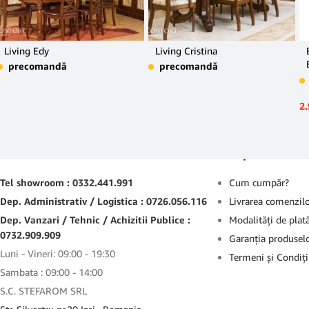
Living Edy
Living Cristina
precomandă
precomandă
2
Contact
Suport
Tel showroom : 0332.441.991
Cum cumpăr?
Dep. Administrativ / Logistica : 0726.056.116
Livrarea comenzil
Dep. Vanzari / Tehnic / Achizitii Publice :
Modalităţi de plat
0732.909.909
Garanţia produsel
Luni - Vineri: 09:00 - 19:30
Termeni şi Condiţi
Sambata : 09:00 - 14:00
S.C. STEFAROM SRL