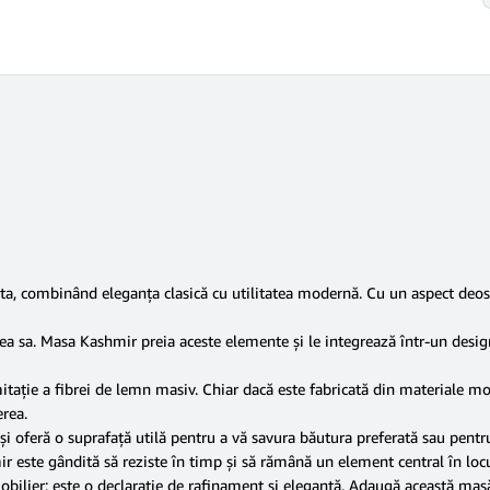
 ta, combinând eleganța clasică cu utilitatea modernă. Cu un aspect deo
ețea sa. Masa Kashmir preia aceste elemente și le integrează într-un de
tație a fibrei de lemn masiv. Chiar dacă este fabricată din materiale m
erea.
 oferă o suprafață utilă pentru a vă savura băutura preferată sau pentru 
ir este gândită să reziste în timp și să rămână un element central în loc
ilier; este o declarație de rafinament și eleganță. Adaugă această masă î