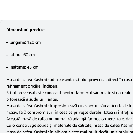
Dimensiuni produs:
– lungime: 120 cm
– latime: 60 cm
– inaltime: 45 cm
Masa de cafea Kashmir aduce esența stilului provensal direct în casa
rafinament oricărei încăperi.
Stilul provensal este cunoscut pentru farmecul său rustic și natural
pitorească a sudului Franței.
Masa de cafea Kashmir impresionează cu aspectul său autentic de imi
masiv, fără compromisuri în ceea ce privește durabilitatea și întrețin
Această masă de cafea nu numai că adaugă farmec camerei tale, dar și
Cu o construcție solidă și materiale de calitate, masa de cafea Kashm
Masa de cafea Kashmir în alb antic este mai mult decât un simplu mob