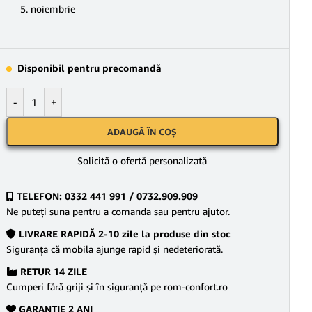
5. noiembrie
Disponibil pentru precomandă
-
+
ADAUGĂ ÎN COȘ
Solicită o ofertă personalizată
TELEFON: 0332 441 991 / 0732.909.909
Ne puteţi suna pentru a comanda sau pentru ajutor.
LIVRARE RAPIDĂ 2-10 zile la produse din stoc
Siguranţa că mobila ajunge rapid şi nedeteriorată.
RETUR 14 ZILE
Cumperi fără griji şi în siguranţă pe rom-confort.ro
GARANŢIE 2 ANI