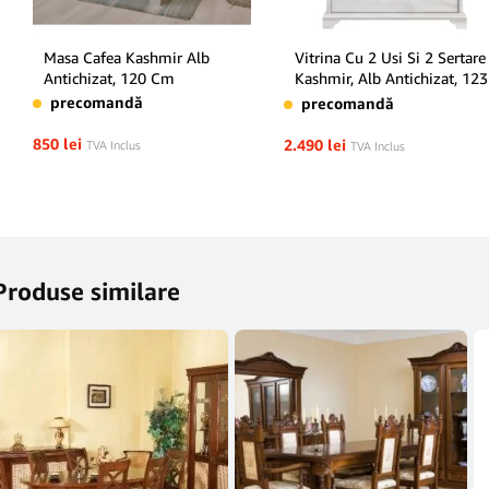
Masa Cafea Kashmir Alb
Vitrina Cu 2 Usi Si 2 Sertare
Antichizat, 120 Cm
Kashmir, Alb Antichizat, 123
Cm
precomandă
precomandă
850
lei
2.490
lei
TVA Inclus
TVA Inclus
Produse similare