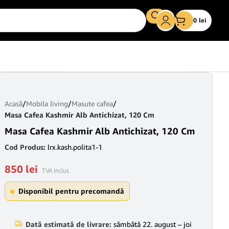
0
lei
Acasă
/
Mobila living
/
Masute cafea
/
Masa Cafea Kashmir Alb Antichizat, 120 Cm
Masa Cafea Kashmir Alb Antichizat, 120 Cm
Cod Produs:
lrx.kash.polita1-1
850
lei
TVA Inclus
Disponibil pentru precomandă
Dată estimată de livrare:
sâmbătă 22. august – joi