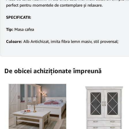
perfect pentru momentele de contemplare și relaxare.
SPECIFICATII:
Tip:
Masa cafea
Culoare:
Alb Antichizat, imita fibra lemn masiv, stil provensal;
De obicei achiziționate împreună