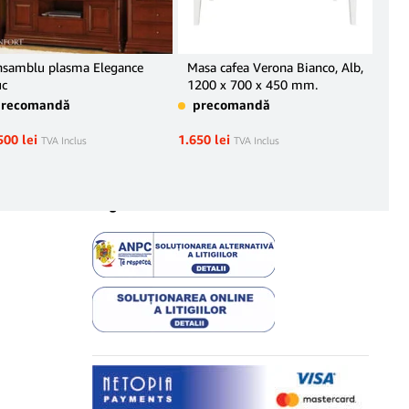
nsamblu plasma Elegance
Masa cafea Verona Bianco, Alb,
Liv
uc
1200 x 700 x 450 mm.
pr
precomandă
precomandă
500
lei
1.650
lei
TVA Inclus
TVA Inclus
Legal