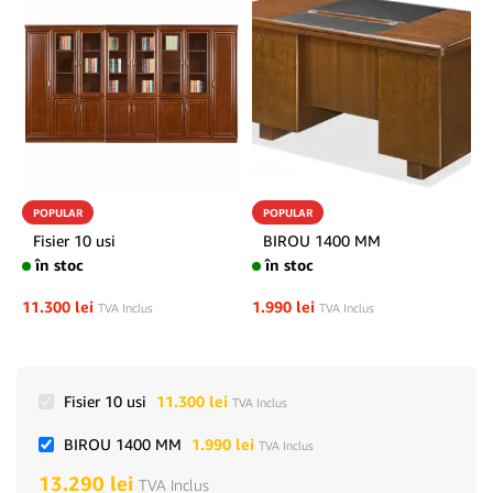
POPULAR
POPULAR
Fisier 10 usi
BIROU 1400 MM
în stoc
în stoc
11.300
lei
1.990
lei
TVA Inclus
TVA Inclus
Fisier 10 usi
11.300
lei
TVA Inclus
BIROU 1400 MM
1.990
lei
TVA Inclus
13.290
lei
TVA Inclus