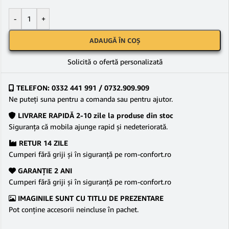
-
+
ADAUGĂ ÎN COȘ
Solicită o ofertă personalizată
TELEFON: 0332 441 991 / 0732.909.909
Ne puteţi suna pentru a comanda sau pentru ajutor.
LIVRARE RAPIDĂ 2-10 zile la produse din stoc
Siguranţa că mobila ajunge rapid şi nedeteriorată.
RETUR 14 ZILE
Cumperi fără griji şi în siguranţă pe rom-confort.ro
GARANŢIE 2 ANI
Cumperi fără griji şi în siguranţă pe rom-confort.ro
IMAGINILE SUNT CU TITLU DE PREZENTARE
Pot conține accesorii neincluse în pachet.