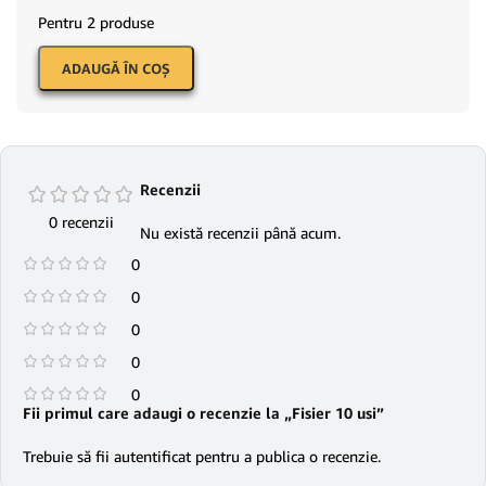
Pentru 2 produse
ADAUGĂ ÎN COŞ
Recenzii
0 recenzii
Nu există recenzii până acum.
0
0
0
0
0
Fii primul care adaugi o recenzie la „Fisier 10 usi”
Trebuie să fii
autentificat
pentru a publica o recenzie.