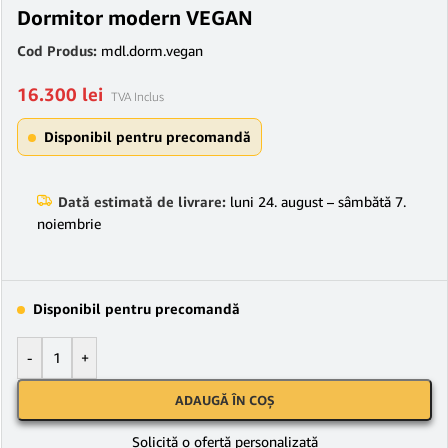
Dormitor modern VEGAN
Cod Produs:
mdl.dorm.vegan
16.300
lei
TVA Inclus
Disponibil pentru precomandă
Dată estimată de livrare:
luni 24. august – sâmbătă 7.
noiembrie
Disponibil pentru precomandă
-
+
ADAUGĂ ÎN COȘ
Solicită o ofertă personalizată