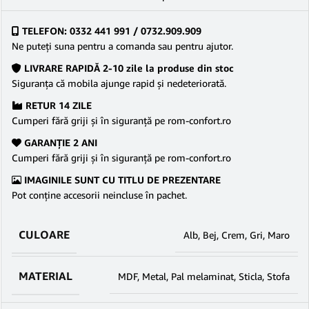
TELEFON: 0332 441 991 / 0732.909.909
Ne puteţi suna pentru a comanda sau pentru ajutor.
LIVRARE RAPIDĂ 2-10 zile la produse din stoc
Siguranţa că mobila ajunge rapid şi nedeteriorată.
RETUR 14 ZILE
Cumperi fără griji şi în siguranţă pe rom-confort.ro
GARANŢIE 2 ANI
Cumperi fără griji şi în siguranţă pe rom-confort.ro
IMAGINILE SUNT CU TITLU DE PREZENTARE
Pot conține accesorii neincluse în pachet.
CULOARE
Alb
,
Bej
,
Crem
,
Gri
,
Maro
MATERIAL
MDF
,
Metal
,
Pal melaminat
,
Sticla
,
Stofa