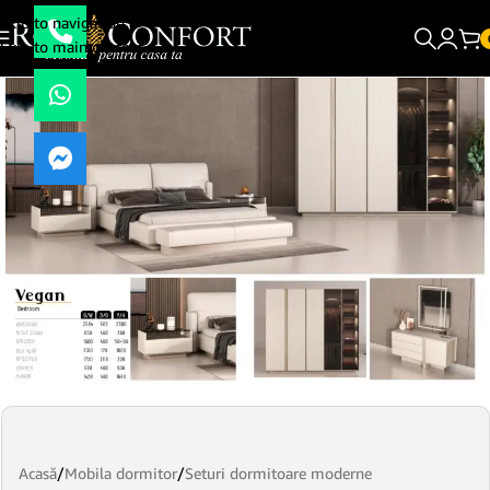
Skip to navigation
Skip to main content
Acasă
/
Mobila dormitor
/
Seturi dormitoare moderne