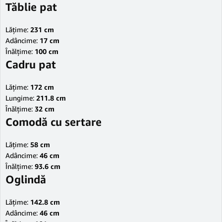
Tăblie pat
Lățime:
231 cm
Adâncime:
17 cm
Înălțime:
100 cm
Cadru pat
Lățime:
172 cm
Lungime:
211.8 cm
Înălțime:
32 cm
Comodă cu sertare
Lățime:
58 cm
Adâncime:
46 cm
Înălțime:
93.6 cm
Oglindă
Lățime:
142.8 cm
Adâncime:
46 cm