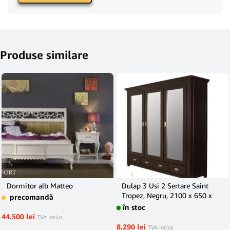
Produse similare
Dormitor alb Matteo
Dulap 3 Usi 2 Sertare Saint
Tropez, Negru, 2100 x 650 x
precomandă
2050 mm.
în stoc
44.500
lei
TVA Inclus
8.290
lei
TVA Inclus