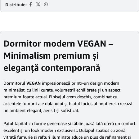
Distribuie:
Dormitor modern VEGAN –
Minimalism premium și
eleganță contemporană
Dormitorul
VEGAN
impresionează printr-un design modern
minimalist, cu linii curate, volumetrii echilibrate și un aspect
premium foarte actual. Finisajul crem deschis, combinat cu
accentele fumurii ale dulapului și blatul lucios al noptierei, creează
un ambient elegant, aerisit și sofisticat.
Patul tapițat cu forme generoase și tăblie joasă lată oferă un confort
excelent și un look modern exclusivist. Dulapul spațios cu zonă
vitrată fumurie și rafturi iluminate aduce un plus de rafinament și