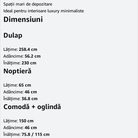
Spații mari de depozitare
Ideal pentru interioare luxury minimaliste
Dimensiuni
Dulap
Lățime:
258.4 cm
Adâncime:
56.2 cm
Înălțime:
230 cm
Noptieră
Lățime:
65 cm
Adâncime:
46 cm
Înălțime:
36.8 cm
Comodă + oglindă
Lățime:
150 cm
Adâncime:
46 cm
Înălțime:
75.8 / 115 cm