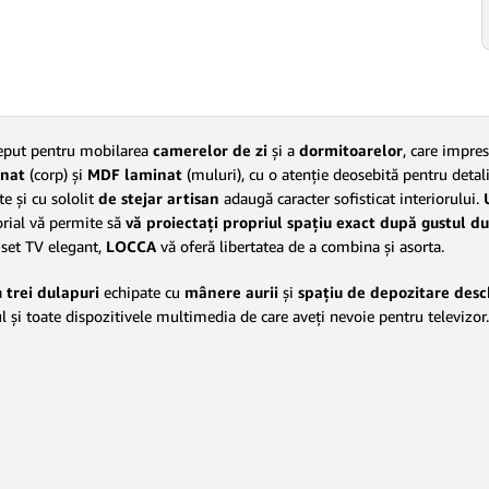
eput pentru mobilarea
camerelor de zi
şi a
dormitoarelor
, care impres
nat
(corp) şi
MDF laminat
(muluri), cu o atenţie deosebită pentru detalii
e şi cu sololit
de stejar artisan
adaugă caracter sofisticat interiorului.
orial vă permite să
vă proiectaţi propriul spaţiu exact după gustul 
i set TV elegant,
LOCCA
vă oferă libertatea de a combina şi asorta.
a
trei dulapuri
echipate cu
mânere aurii
şi
spaţiu de depozitare desc
l şi toate dispozitivele multimedia de care aveţi nevoie pentru televizor.