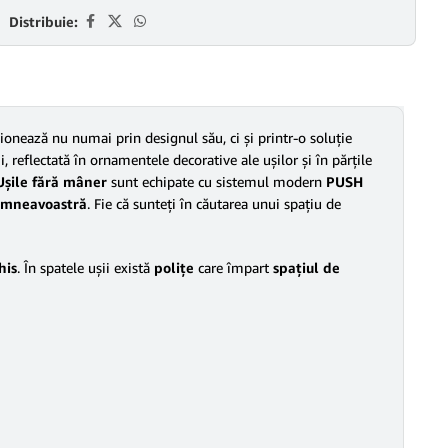
Distribuie:
ionează nu numai prin designul său, ci şi printr-o soluţie
, reflectată în ornamentele decorative ale uşilor şi în părţile
Uşile fără mâner
sunt echipate cu sistemul modern
PUSH
dumneavoastră
. Fie că sunteţi în căutarea unui spaţiu de
his
. În spatele uşii există
poliţe
care împart
spaţiul de