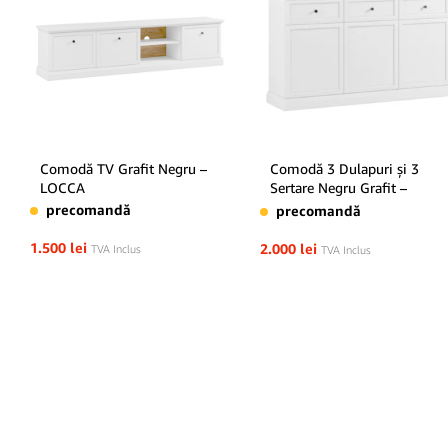
Comodă TV Grafit Negru –
Comodă 3 Dulapuri și 3
LOCCA
Sertare Negru Grafit –
LOCCA
precomandă
precomandă
1.500
lei
2.000
lei
TVA Inclus
TVA Inclus