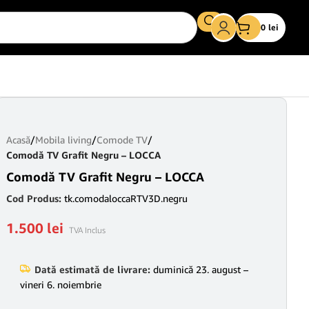
0
lei
Acasă
/
Mobila living
/
Comode TV
/
Comodă TV Grafit Negru – LOCCA
Comodă TV Grafit Negru – LOCCA
Cod Produs:
tk.comodaloccaRTV3D.negru
1.500
lei
TVA Inclus
Dată estimată de livrare:
duminică 23. august –
vineri 6. noiembrie