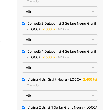
TVA Inclus
Comodă 3 Dulapuri și 3 Sertare Negru Grafit
- LOCCA
2.000
lei
TVA Inclus
–
Vitrină 2 Uși și 1 Sertar
Comodă 6 Sertare Grafit
Grafit Negru – LOCCA
Negru – LOCCA
Comodă 4 Dulapuri și 4 Sertare Negru Grafit
precomandă
în stoc
- LOCCA
2.600
lei
TVA Inclus
1.500
lei
2.300
lei
TVA Inclus
TVA Inclus
Vitrină 4 Uși Grafit Negru - LOCCA
2.400
lei
TVA Inclus
Vitrină 2 Uși și 1 Sertar Grafit Negru - LOCCA