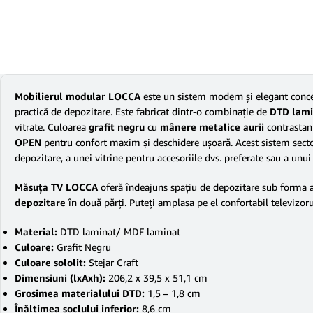
Mobilierul modular LOCCA
este un sistem modern şi elegant conc
practică de depozitare. Este fabricat dintr-o combinaţie de
DTD lami
vitrate. Culoarea
grafit negru
cu
mânere metalice aurii
contrastant
OPEN
pentru confort maxim şi deschidere uşoară. Acest sistem sect
depozitare, a unei vitrine pentru accesoriile dvs. preferate sau a unu
Măsuţa TV LOCCA
oferă îndeajuns spaţiu de depozitare sub forma 
depozitare
în două părţi. Puteţi amplasa pe el confortabil televizoru
Material:
DTD laminat/ MDF laminat
Culoare:
Grafit Negru
Culoare sololit:
Stejar Craft
Dimensiuni (lxAxh):
206,2 x 39,5 x 51,1 cm
Grosimea materialului DTD:
1,5 – 1,8 cm
Înălţimea soclului inferior:
8,6 cm