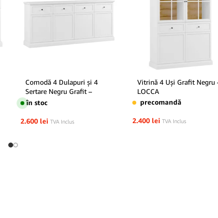
Comodă 4 Dulapuri și 4
Vitrină 4 Uși Grafit Negru 
Sertare Negru Grafit –
LOCCA
LOCCA
precomandă
în stoc
2.400
lei
2.600
lei
TVA Inclus
TVA Inclus