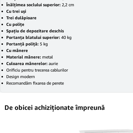
Înălţimea soclului superior:
2,2 cm
Cu trei uşi
Trei dulăpioare
Cu poliţe
Spaţiu de depozitare deschis
Portanţa blatului superior:
40 kg
Portanţă poliţă:
5 kg
Cu mânere
Material mânere:
metal
Culoarea mânerelor:
aurie
Orificiu pentru trecerea cablurilor
Design modern
Recomandăm fixarea de perete
De obicei achiziționate împreună