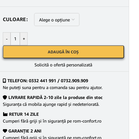
CULOARE
-
+
ADAUGĂ ÎN COȘ
Solicită o ofertă personalizată
TELEFON: 0332 441 991 / 0732.909.909
Ne puteţi suna pentru a comanda sau pentru ajutor.
LIVRARE RAPIDĂ 2-10 zile la produse din stoc
Siguranţa că mobila ajunge rapid şi nedeteriorată.
RETUR 14 ZILE
Cumperi fără griji şi în siguranţă pe rom-confort.ro
GARANŢIE 2 ANI
Cumperi fără griji şi în siguranţă pe rom-confort.ro