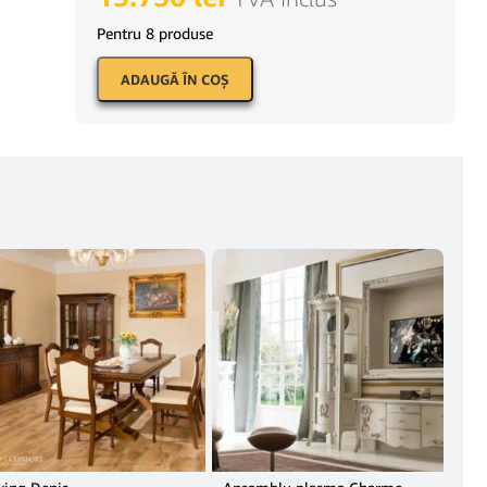
Pentru 8 produse
ADAUGĂ ÎN COŞ
POP