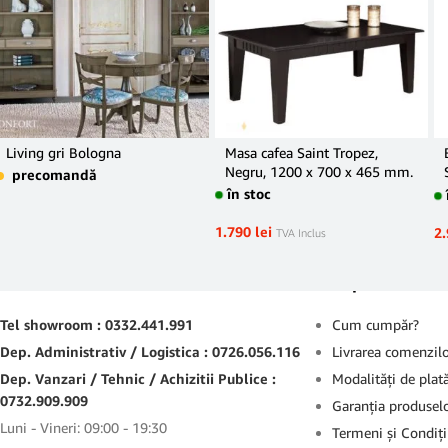
Living gri Bologna
Masa cafea Saint Tropez,
Negru, 1200 x 700 x 465 mm.
precomandă
în stoc
1.790
lei
2
TVA Inclus
Contact
Suport
Tel showroom : 0332.441.991
Cum cumpăr?
Dep. Administrativ / Logistica : 0726.056.116
Livrarea comenzil
Dep. Vanzari / Tehnic / Achizitii Publice :
Modalităţi de plat
0732.909.909
Garanţia produsel
Luni - Vineri: 09:00 - 19:30
Termeni şi Condiţi