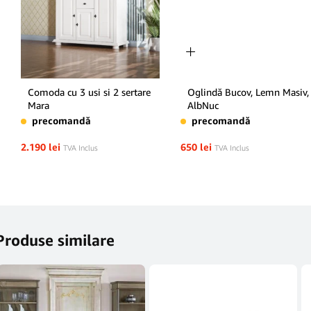
Comoda cu 3 usi si 2 sertare
Oglindă Bucov, Lemn Masiv,
Mara
AlbNuc
precomandă
precomandă
2.190
lei
650
lei
TVA Inclus
TVA Inclus
Produse similare