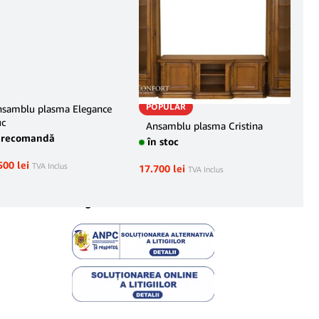
POPULAR
nsamblu plasma Elegance
Mas
uc
în 
Ansamblu plasma Cristina
precomandă
în stoc
3.39
500
lei
TVA Inclus
17.700
lei
TVA Inclus
Legal