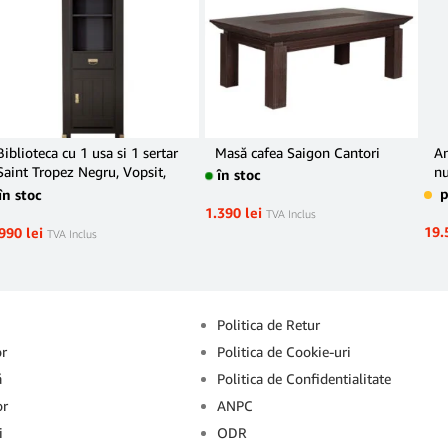
Biblioteca cu 1 usa si 1 sertar
Masă cafea Saigon Cantori
A
Saint Tropez Negru, Vopsit,
n
în stoc
68.8 Cm
în stoc
1.390
lei
TVA Inclus
19.
.990
lei
TVA Inclus
Info
Politica de Retur
or
Politica de Cookie-uri
ă
Politica de Confidentialitate
or
ANPC
i
ODR