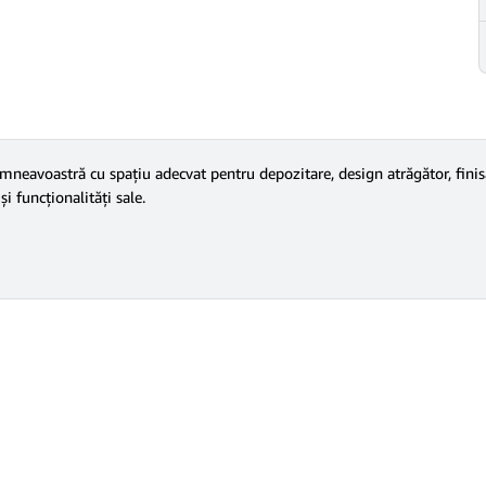
neavoastră cu spațiu adecvat pentru depozitare, design atrăgător, finisa
i funcționalități sale.