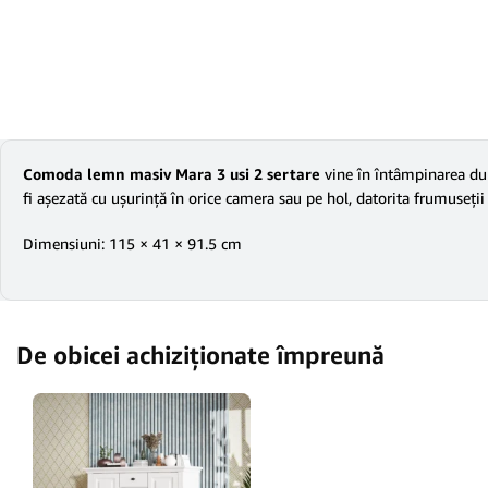
Comoda lemn masiv Mara 3 usi 2 sertare
vine în întâmpinarea dum
fi așezată cu ușurință în orice camera sau pe hol, datorita frumuseții ș
Dimensiuni: 115 × 41 × 91.5 cm
De obicei achiziționate împreună