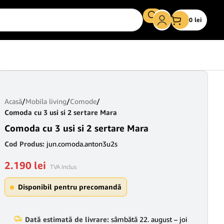
0
lei
Acasă
/
Mobila living
/
Comode
/
Comoda cu 3 usi si 2 sertare Mara
Comoda cu 3 usi si 2 sertare Mara
Cod Produs:
jun.comoda.anton3u2s
2.190
lei
TVA Inclus
Disponibil pentru precomandă
Dată estimată de livrare:
sâmbătă 22. august – joi