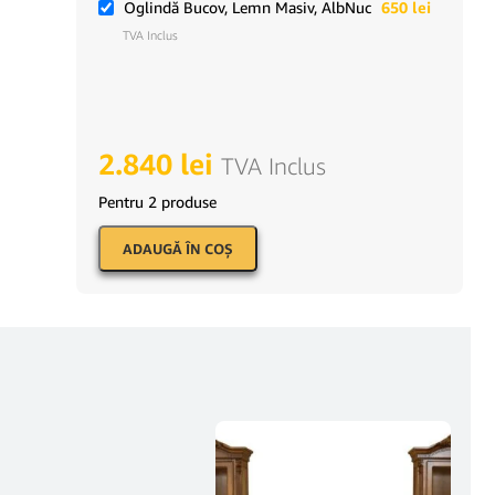
Oglindă Bucov, Lemn Masiv, AlbNuc
650
lei
TVA Inclus
2.840
lei
TVA Inclus
Pentru 2 produse
ADAUGĂ ÎN COŞ