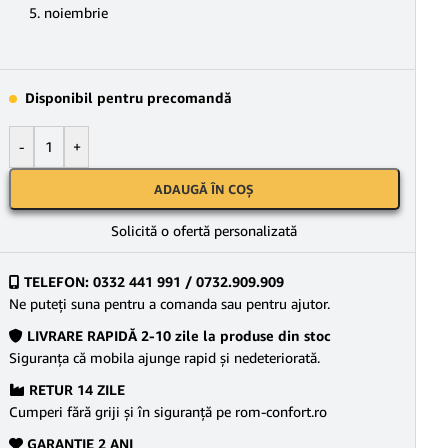
5. noiembrie
Disponibil pentru precomandă
-
+
ADAUGĂ ÎN COȘ
Solicită o ofertă personalizată
TELEFON: 0332 441 991 / 0732.909.909
Ne puteţi suna pentru a comanda sau pentru ajutor.
LIVRARE RAPIDĂ 2-10 zile la produse din stoc
Siguranţa că mobila ajunge rapid şi nedeteriorată.
RETUR 14 ZILE
Cumperi fără griji şi în siguranţă pe rom-confort.ro
GARANŢIE 2 ANI