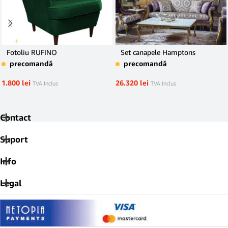
Fotoliu RUFINO
Set canapele Hamptons
precomandă
precomandă
1.800
lei
26.320
lei
TVA Inclus
TVA Inclus
Contact
Suport
Info
Legal