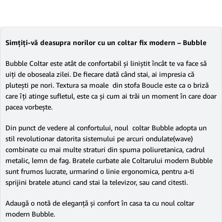
Simțiți-vă deasupra norilor cu un coltar fix modern – Bubble
Bubble Coltar este atât de confortabil și liniștit încât te va face să
uiți de oboseala zilei. De fiecare dată când stai, ai impresia că
plutești pe nori. Textura sa moale din stofa Boucle este ca o briză
care îți atinge sufletul, este ca și cum ai trăi un moment în care doar
pacea vorbește.
Din punct de vedere al confortului, noul coltar Bubble adopta un
stil revolutionar datorita sistemului pe arcuri ondulate(wave)
combinate cu mai multe straturi din spuma poliuretanica, cadrul
metalic, lemn de fag. Bratele curbate ale Coltarului modern Bubble
sunt frumos lucrate, urmarind o linie ergonomica, pentru a-ti
sprijini bratele atunci cand stai la televizor, sau cand citesti.
Adaugă o notă de eleganță și confort în casa ta cu noul coltar
modern Bubble.