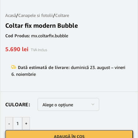
Acasă
/
Canapele si fotolii
/
Coltare
Coltar fix modern Bubble
Cod Produs:
mx.coltarfix.bubble
5.690
lei
TVA Inclus
Dată estimată de livrare:
duminică 23. august – vineri
6. noiembrie
CULOARE
-
+
ADAUGĂ ÎN COȘ