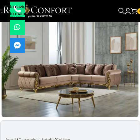
Skip to navigation
Skip to main content
Acasă
/
Canapele si fotolii
/
Coltare