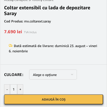
Coltar extensibil cu lada de depozitare
Saray
Cod Produs:
mx.coltarext.saray
7.690
lei
TVA Inclus
Dată estimată de livrare:
duminică 23. august – vineri
6. noiembrie
CULOARE
-
+
ADAUGĂ ÎN COȘ