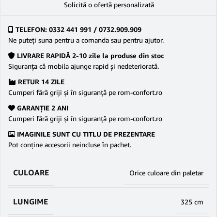
Solicită o ofertă personalizată
TELEFON: 0332 441 991 / 0732.909.909
Ne puteţi suna pentru a comanda sau pentru ajutor.
LIVRARE RAPIDĂ 2-10 zile la produse din stoc
Siguranţa că mobila ajunge rapid şi nedeteriorată.
RETUR 14 ZILE
Cumperi fără griji şi în siguranţă pe rom-confort.ro
GARANŢIE 2 ANI
Cumperi fără griji şi în siguranţă pe rom-confort.ro
IMAGINILE SUNT CU TITLU DE PREZENTARE
Pot conține accesorii neincluse în pachet.
CULOARE
Orice culoare din paletar
LUNGIME
325 cm