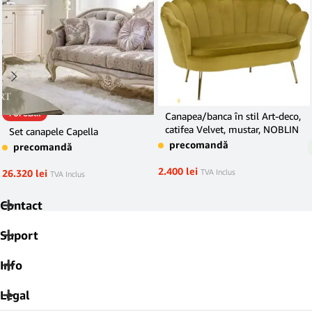
POPULAR
Canapea/banca în stil Art-deco,
catifea Velvet, mustar, NOBLIN
Set canapele Capella
precomandă
precomandă
2.400
lei
26.320
lei
TVA Inclus
TVA Inclus
Contact
Suport
Info
Legal