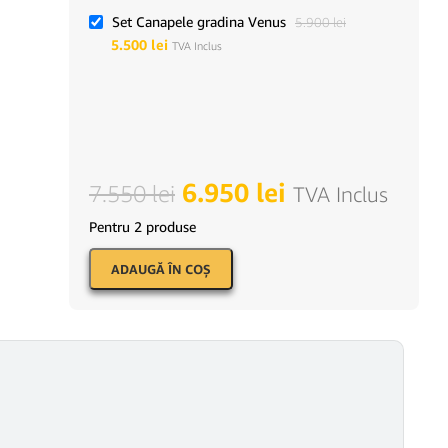
Set Canapele gradina Venus
5.900
lei
5.500
lei
TVA Inclus
6.950
lei
7.550
lei
TVA Inclus
Pentru 2 produse
ADAUGĂ ÎN COŞ