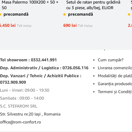
Masa Palermo 100X200 + 50 +
Setul de ratan pentru grădină
50
cu 3 piese, alb/bej, ELIOR
precomandă
precomandă
5.450
lei
690
lei
2
TVA Inclus
TVA Inclus
Contact
Suport
Tel showroom : 0332.441.991
Cum cumpăr?
Dep. Administrativ / Logistica : 0726.056.116
Livrarea comenzil
Dep. Vanzari / Tehnic / Achizitii Publice :
Modalităţi de plat
0732.909.909
Garanţia produsel
Luni - Vineri: 09:00 - 19:30
Termeni şi Condiţi
Sambata : 09:00 - 14:00
S.C. STEFAROM SRL
Str. Silvestru nr.20 Iaşi , Romania
office@rom-confort.ro