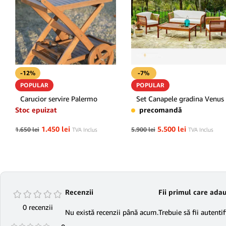
-12%
-7%
POPULAR
POPULAR
Carucior servire Palermo
Set Canapele gradina Venus
Stoc epuizat
precomandă
1.450
lei
5.500
lei
1.650
lei
5.900
lei
TVA Inclus
TVA Inclus
Recenzii
Fii primul care adau
0 recenzii
Nu există recenzii până acum.
Trebuie să fii
autentif