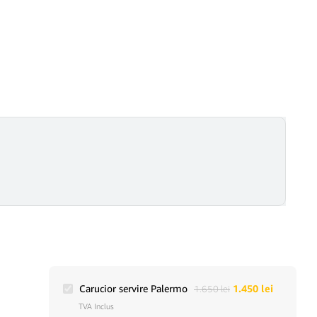
Carucior servire Palermo
1.450
lei
1.650
lei
TVA Inclus