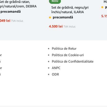
NOU
Set de grădină ratan,
M
gri/natural/crem, DEBRA
Set de grădină, negru/gri
precomandă
închis/natural, ILARIA
5.1
precomandă
.049
lei
TVA Inclus
4.500
lei
TVA Inclus
Info
Politica de Retur
or
Politica de Cookie-uri
ă
Politica de Confidentialitate
or
ANPC
i
ODR