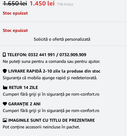
1.650
lei
1.450
lei
TVA Inclus
Stoc epuizat
Stoc epuizat
Solicită o ofertă personalizată
TELEFON: 0332 441 991 / 0732.909.909
Ne puteţi suna pentru a comanda sau pentru ajutor.
LIVRARE RAPIDĂ 2-10 zile la produse din stoc
Siguranţa că mobila ajunge rapid şi nedeteriorată.
RETUR 14 ZILE
Cumperi fără griji şi în siguranţă pe rom-confort.ro
GARANŢIE 2 ANI
Cumperi fără griji şi în siguranţă pe rom-confort.ro
IMAGINILE SUNT CU TITLU DE PREZENTARE
Pot conține accesorii neincluse în pachet.