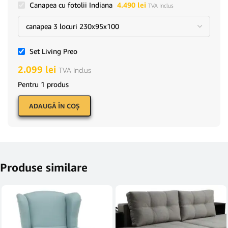
Canapea cu fotolii Indiana
4.490
lei
TVA Inclus
Set Living Preo
2.099
lei
TVA Inclus
Pentru 1 produs
ADAUGĂ ÎN COŞ
Produse similare