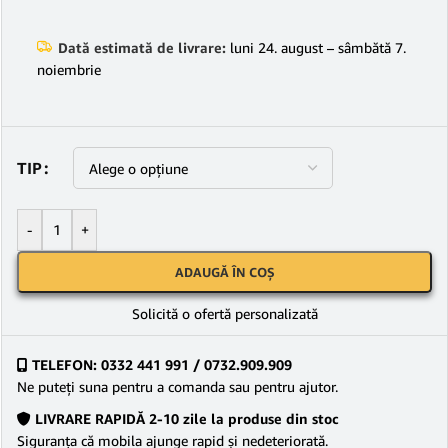
Dată estimată de livrare:
luni 24. august – sâmbătă 7.
noiembrie
TIP
-
+
ADAUGĂ ÎN COȘ
Solicită o ofertă personalizată
TELEFON: 0332 441 991 / 0732.909.909
Ne puteţi suna pentru a comanda sau pentru ajutor.
LIVRARE RAPIDĂ 2-10 zile la produse din stoc
Siguranţa că mobila ajunge rapid şi nedeteriorată.