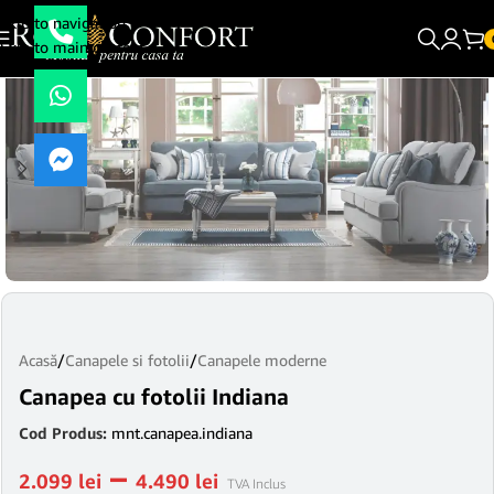
Skip to navigation
Skip to main content
Acasă
/
Canapele si fotolii
/
Canapele moderne
Canapea cu fotolii Indiana
Cod Produs:
mnt.canapea.indiana
–
2.099
lei
4.490
lei
TVA Inclus