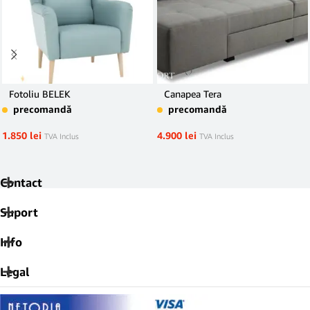
Fotoliu BELEK
Canapea Tera
precomandă
precomandă
1.850
lei
4.900
lei
TVA Inclus
TVA Inclus
Contact
Suport
Info
Legal