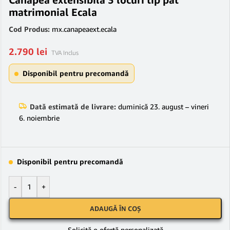
matrimonial Ecala
Cod Produs:
mx.canapeaext.ecala
2.790
lei
TVA Inclus
Disponibil pentru precomandă
Dată estimată de livrare:
duminică 23. august – vineri
6. noiembrie
Disponibil pentru precomandă
-
+
ADAUGĂ ÎN COȘ
Solicită o ofertă personalizată