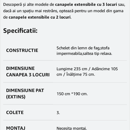
Descoperă și alte modele de
canapele extensibile cu 3 locuri
sau,
dacă ai un spațiu mai restrâns, optează pentru un model din gama
de
canapele extensibile cu 2 locuri
.
Specificatii:
Schelet din lemn de fag,stofa
CONSTRUCTIE
impermeabila,saltea tip relaxa.
DIMENSIUNE
Lungime 235 cm / Adâncime 105
CANAPEA 3 LOCURI
cm / Înălțime 75 cm.
DIMENSIUNE PAT
150 cm *190 cm.
(EXTINS)
COLETE
3.
MONTAJ
Necesita montaj.