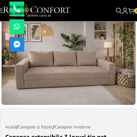
Skip to navigation
Skip to main content
Acasă
/
Canapele si fotolii
/
Canapele moderne
Canapea extensibila 3 locuri tip pat