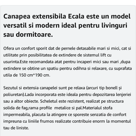
Canapea extensibila Ecala este un model
versatil si modern ideal pentru livinguri
sau dormitoare.
Ofera un confort sporit dat de pernele detasabile mari si mici, cat si
utilitate prin posibilitatea de extindere de sistemul lift cu
usurinta.Este recomandata atat pentru incaperi mici sau mari ,dupa
extindere se obtine un spatiu pentru odihna si relaxare, cu suprafata
utila de 150 cm*190 cm.
Sezutul si extensia canapelei sunt pe relaxa (arcuri tip bonell și
poliuretan).Lada incorporata este ideala pentru depozitarea lenjeriei
sau a altor obiecte. Scheletul este rezistent, realizat pe structura
solida de fag,rama profile metalice si pal.Materialul stofa
impermeabila, placuta la atingere ce sporeste senzatia de confort
impreuna cu liniile frumos realizate contribuie enorm la momentul
tau de liniste.