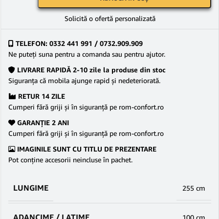
Solicită o ofertă personalizată
TELEFON: 0332 441 991 / 0732.909.909
Ne puteţi suna pentru a comanda sau pentru ajutor.
LIVRARE RAPIDĂ 2-10 zile la produse din stoc
Siguranţa că mobila ajunge rapid şi nedeteriorată.
RETUR 14 ZILE
Cumperi fără griji şi în siguranţă pe rom-confort.ro
GARANŢIE 2 ANI
Cumperi fără griji şi în siguranţă pe rom-confort.ro
IMAGINILE SUNT CU TITLU DE PREZENTARE
Pot conține accesorii neincluse în pachet.
LUNGIME
255 cm
ADANCIME / LATIME
100 cm