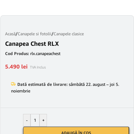
Acasă
/
Canapele si fotolii
/
Canapele clasice
Canapea Chest RLX
Cod Produs:
rlx.canapeachest
5.490
lei
TVA Inclus
Dată estimată de livrare:
sâmbătă 22. august – joi 5.
noiembrie
-
+
ADAUGĂ ÎN COȘ