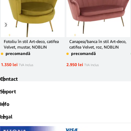
Fotoliu în stil Art-deco, catifea
Canapea/banca în stil Art-deco,
Velvet, mustar, NOBLIN
catifea Velvet, roz, NOBLIN
precomandă
precomandă
1.350
lei
2.950
lei
TVA Inclus
TVA Inclus
Contact
Suport
Info
Legal