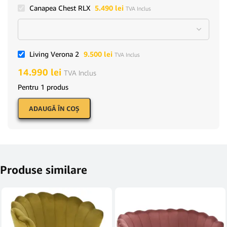
Canapea Chest RLX
5.490
lei
TVA Inclus
Living Verona 2
9.500
lei
TVA Inclus
14.990
lei
TVA Inclus
Pentru 1 produs
ADAUGĂ ÎN COŞ
Produse similare