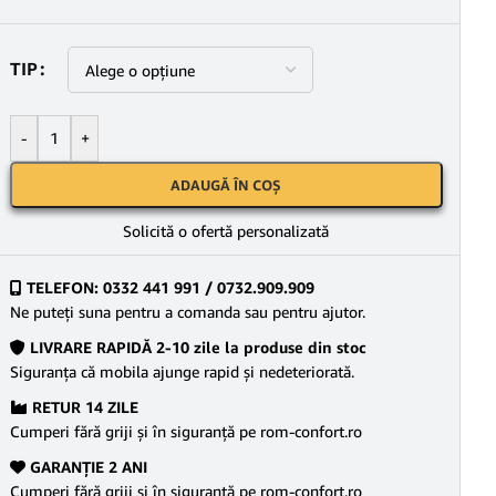
TIP
-
+
ADAUGĂ ÎN COȘ
Solicită o ofertă personalizată
TELEFON: 0332 441 991 / 0732.909.909
Ne puteţi suna pentru a comanda sau pentru ajutor.
LIVRARE RAPIDĂ 2-10 zile la produse din stoc
Siguranţa că mobila ajunge rapid şi nedeteriorată.
RETUR 14 ZILE
Cumperi fără griji şi în siguranţă pe rom-confort.ro
GARANŢIE 2 ANI
Cumperi fără griji şi în siguranţă pe rom-confort.ro