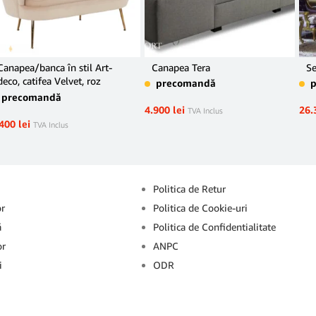
Canapea/banca în stil Art-
Canapea Tera
Se
deco, catifea Velvet, roz
precomandă
deschis, NOBLIN
precomandă
4.900
lei
26.
TVA Inclus
.400
lei
TVA Inclus
Info
Politica de Retur
or
Politica de Cookie-uri
ă
Politica de Confidentialitate
or
ANPC
i
ODR