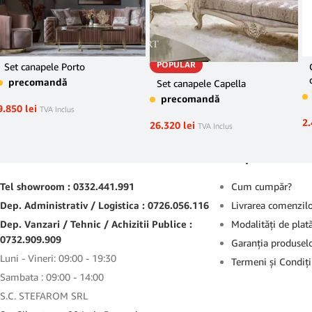
POPULAR
Set canapele Porto
precomandă
Set canapele Capella
precomandă
9.850
lei
TVA Inclus
2
26.320
lei
TVA Inclus
Contact
Suport
Tel showroom : 0332.441.991
Cum cumpăr?
Dep. Administrativ / Logistica : 0726.056.116
Livrarea comenzil
Dep. Vanzari / Tehnic / Achizitii Publice :
Modalităţi de plat
0732.909.909
Garanţia produsel
Luni - Vineri: 09:00 - 19:30
Termeni şi Condiţi
Sambata : 09:00 - 14:00
S.C. STEFAROM SRL