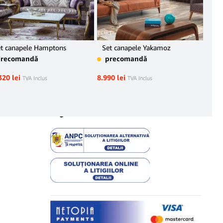
t canapele Hamptons
Set canapele Yakamoz
Fot
precomandă
precomandă
pr
320
lei
8.990
lei
1.79
TVA Inclus
TVA Inclus
Legal