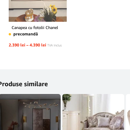
Canapea cu fotolii Chanel
precomandă
2.390
lei
–
4.390
lei
TVA Inclus
Produse similare