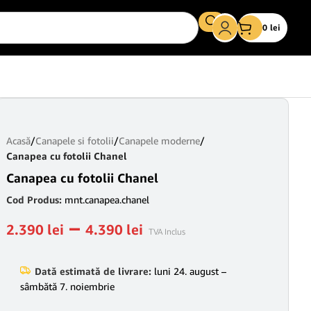
0
lei
Acasă
/
Canapele si fotolii
/
Canapele moderne
/
Canapea cu fotolii Chanel
Canapea cu fotolii Chanel
Cod Produs:
mnt.canapea.chanel
–
2.390
lei
4.390
lei
TVA Inclus
Dată estimată de livrare:
luni 24. august –
sâmbătă 7. noiembrie