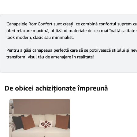
Canapelele RomConfort sunt creații ce combină confortul suprem cu d
oferi relaxare maximă, utilizând materiale de cea mai înaltă calitate și
look modern, clasic sau minimalist.
Pentru a găsi canapeaua perfectă care să se potrivească stilului și ne
transformi visul tău de amenajare în realitate!
De obicei achiziționate împreună