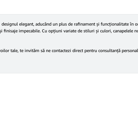
esignul elegant, aducând un plus de rafinament și funcționalitate în ori
 finisaje impecabile. Cu opțiuni variate de stiluri și culori, canapelele no
voilor tale, te invităm să ne contactezi direct pentru consultanță personal