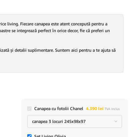
ce living. Fiecare canapea este atent concepută pentru a
astre se integrează perfect în orice decor, fie că preferi un
izată și detalii suplimentare. Suntem aici pentru a te ajuta să
Canapea cu fotolii Chanel
4.390
lei
TVA Inclus
Set Living Olivia