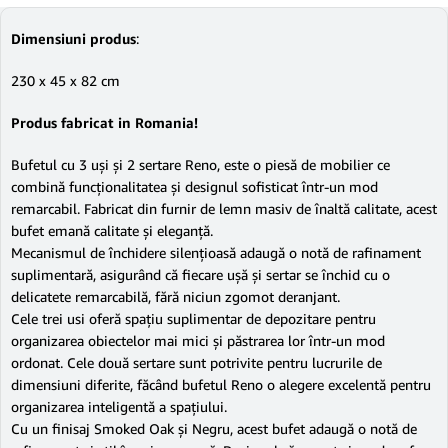
Dimensiuni produs
:
230 x 45 x 82 cm
Produs fabricat in Romania!
Bufetul cu 3 uși și 2 sertare Reno, este o piesă de mobilier ce
combină funcționalitatea și designul sofisticat într-un mod
remarcabil. Fabricat din furnir de lemn masiv de înaltă calitate, acest
bufet emană calitate și eleganță.
Mecanismul de închidere silențioasă adaugă o notă de rafinament
suplimentară, asigurând că fiecare ușă și sertar se închid cu o
delicatete remarcabilă, fără niciun zgomot deranjant.
Cele trei usi oferă spațiu suplimentar de depozitare pentru
organizarea obiectelor mai mici și păstrarea lor într-un mod
ordonat. Cele două sertare sunt potrivite pentru lucrurile de
dimensiuni diferite, făcând bufetul Reno o alegere excelentă pentru
organizarea inteligentă a spațiului.
Cu un finisaj Smoked Oak și Negru, acest bufet adaugă o notă de