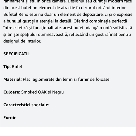
rafinament și stil în orice cameră. Designul său curat și modern face
din acest bufet un element de atracție în decorul oricărui interior.
Bufetul Reno este nu doar un element de depozitare, ci și o expresie
a bunului gust și a atenției la detalii. Oferind combinația perfectă
între estetică și funcționalitate, acest bufet adaugă o notă sofisticată
și liniște spațiului dumneavoastră, reflectând un gust rafinat pentru
designul de interior.
SPECIFICATII
:
Tip
: Bufet
Material
: Placi aglomerate din lemn si furnir de foioase
Culoare
: Smoked OAK si Negru
Caracteristici speciale:
Furnir