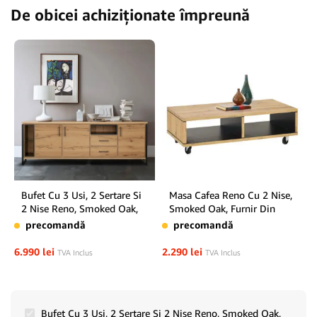
De obicei achiziționate împreună
Bufet Cu 3 Usi, 2 Sertare Si
Masa Cafea Reno Cu 2 Nise,
2 Nise Reno, Smoked Oak,
Smoked Oak, Furnir Din
Furnir Din Lemn Masiv, 230
Lemn Masiv, 120 Cm
precomandă
precomandă
Cm
6.990
lei
2.290
lei
TVA Inclus
TVA Inclus
Bufet Cu 3 Usi, 2 Sertare Si 2 Nise Reno, Smoked Oak,