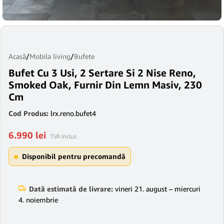
Acasă
/
Mobila living
/
Bufete
Bufet Cu 3 Usi, 2 Sertare Si 2 Nise Reno,
Smoked Oak, Furnir Din Lemn Masiv, 230
Cm
Cod Produs:
lrx.reno.bufet4
6.990
lei
TVA Inclus
Disponibil pentru precomandă
Dată estimată de livrare:
vineri 21. august – miercuri
4. noiembrie