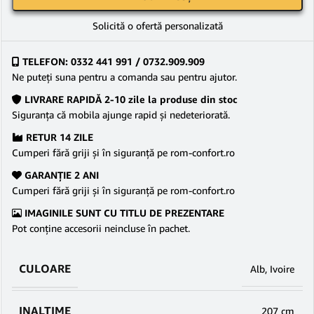
Solicită o ofertă personalizată
TELEFON: 0332 441 991 / 0732.909.909
Ne puteţi suna pentru a comanda sau pentru ajutor.
LIVRARE RAPIDĂ 2-10 zile la produse din stoc
Siguranţa că mobila ajunge rapid şi nedeteriorată.
RETUR 14 ZILE
Cumperi fără griji şi în siguranţă pe rom-confort.ro
GARANŢIE 2 ANI
Cumperi fără griji şi în siguranţă pe rom-confort.ro
IMAGINILE SUNT CU TITLU DE PREZENTARE
Pot conține accesorii neincluse în pachet.
CULOARE
Alb
,
Ivoire
INALTIME
207 cm