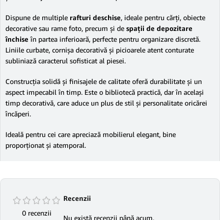
Dispune de multiple
rafturi deschise
, ideale pentru cărți, obiecte
decorative sau rame foto, precum și de
spații de depozitare
închise
în partea inferioară, perfecte pentru organizare discretă.
Liniile curbate, cornișa decorativă și picioarele atent conturate
subliniază caracterul sofisticat al piesei.
Construcția solidă și finisajele de calitate oferă durabilitate și un
aspect impecabil în timp. Este o bibliotecă practică, dar în același
timp decorativă, care aduce un plus de stil și personalitate oricărei
încăperi.
Ideală pentru cei care apreciază mobilierul elegant, bine
proporționat și atemporal.
Recenzii
0 recenzii
Nu există recenzii până acum.