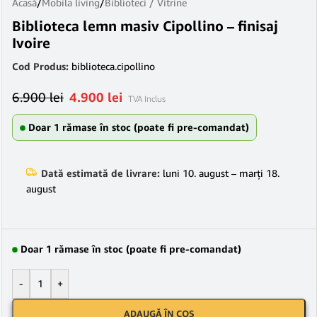
Acasă
/
Mobila living
/
Biblioteci / Vitrine
Biblioteca lemn masiv Cipollino – finisaj
Ivoire
Cod Produs:
biblioteca.cipollino
6.900
lei
4.900
lei
TVA Inclus
Doar 1 rămase în stoc (poate fi pre-comandat)
Dată estimată de livrare:
luni 10. august – marți 18.
august
Doar 1 rămase în stoc (poate fi pre-comandat)
-
+
ADAUGĂ ÎN COȘ