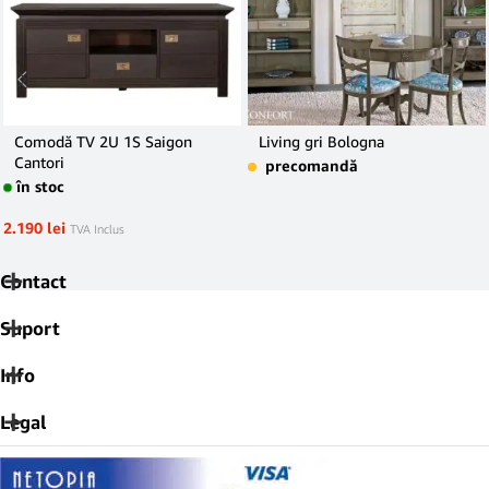
Comodă TV 2U 1S Saigon
Living gri Bologna
Cantori
precomandă
în stoc
2.190
lei
TVA Inclus
Contact
Suport
Info
Legal