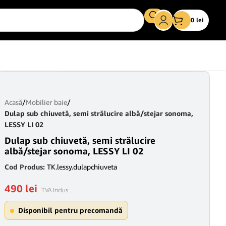
0
lei
Acasă
/
Mobilier baie
/
Dulap sub chiuvetă, semi strălucire albă/stejar sonoma,
LESSY LI 02
Dulap sub chiuvetă, semi strălucire
albă/stejar sonoma, LESSY LI 02
Cod Produs:
TK.lessy.dulapchiuveta
490
lei
TVA Inclus
Disponibil pentru precomandă