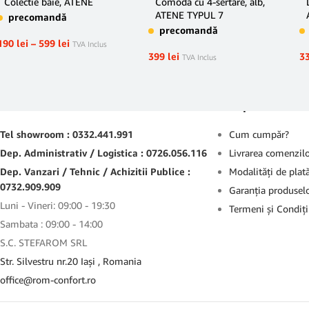
Colectie baie, ATENE
Comodă cu 4-sertare, alb,
ATENE TYPUL 7
precomandă
precomandă
190
lei
–
599
lei
TVA Inclus
399
lei
3
TVA Inclus
Contact
Suport
Tel showroom : 0332.441.991
Cum cumpăr?
Dep. Administrativ / Logistica : 0726.056.116
Livrarea comenzil
Dep. Vanzari / Tehnic / Achizitii Publice :
Modalităţi de plat
0732.909.909
Garanţia produsel
Luni - Vineri: 09:00 - 19:30
Termeni şi Condiţi
Sambata : 09:00 - 14:00
S.C. STEFAROM SRL
Str. Silvestru nr.20 Iaşi , Romania
office@rom-confort.ro