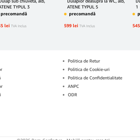
Dulap sub chiuvetă, alb,
Dulăpior deasupra la WC, alb,
Du
ATENE TYPUL 3
ATENE TYPUL 5
1
precomandă
precomandă
35
lei
599
lei
54
TVA Inclus
TVA Inclus
Info
Politica de Retur
or
Politica de Cookie-uri
ă
Politica de Confidentialitate
or
ANPC
i
ODR