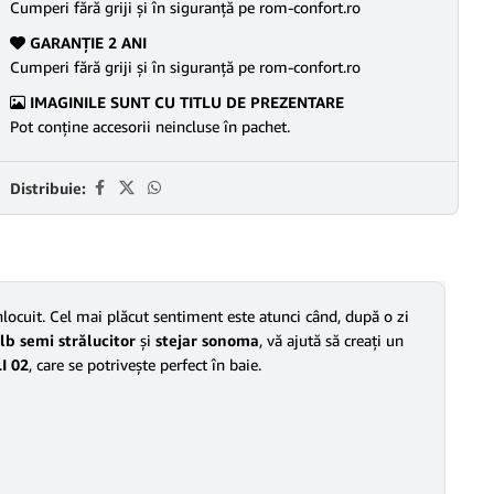
Cumperi fără griji şi în siguranţă pe rom-confort.ro
GARANŢIE 2 ANI
Cumperi fără griji şi în siguranţă pe rom-confort.ro
IMAGINILE SUNT CU TITLU DE PREZENTARE
Pot conține accesorii neincluse în pachet.
Distribuie:
nlocuit. Cel mai plăcut sentiment este atunci când, după o zi
lb semi strălucitor
şi
stejar sonoma
, vă ajută să creaţi un
I 02
, care se potriveşte perfect în baie.