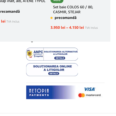
lap înalt, alb, ATENE TYPUL
Eta
TYP
Set baie COLOS 60 / 80,
precomandă
pr
CASMIR, STEJAR
precomandă
5
lei
190
l
TVA Inclus
3.950
lei
–
4.150
lei
TVA Inclus
Legal