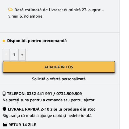
Dată estimată de livrare:
duminică 23. august –
vineri 6. noiembrie
Disponibil pentru precomandă
-
+
ADAUGĂ ÎN COȘ
Solicită o ofertă personalizată
TELEFON: 0332 441 991 / 0732.909.909
Ne puteţi suna pentru a comanda sau pentru ajutor.
LIVRARE RAPIDĂ 2-10 zile la produse din stoc
Siguranţa că mobila ajunge rapid şi nedeteriorată.
RETUR 14 ZILE