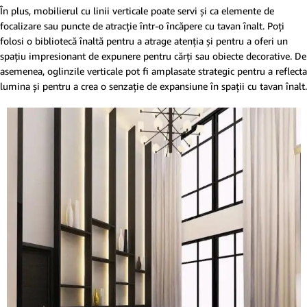
În plus, mobilierul cu linii verticale poate servi și ca elemente de
focalizare sau puncte de atracție într-o încăpere cu tavan înalt. Poți
folosi o bibliotecă înaltă pentru a atrage atenția și pentru a oferi un
spațiu impresionant de expunere pentru cărți sau obiecte decorative. De
asemenea, oglinzile verticale pot fi amplasate strategic pentru a reflecta
lumina și pentru a crea o senzație de expansiune în spații cu tavan înalt.