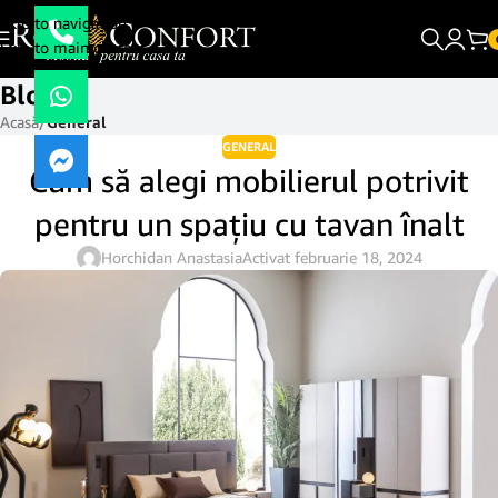
Skip to navigation
Skip to main content
Blog
Acasă
/
General
GENERAL
Cum să alegi mobilierul potrivit
pentru un spațiu cu tavan înalt
Horchidan Anastasia
Activat februarie 18, 2024