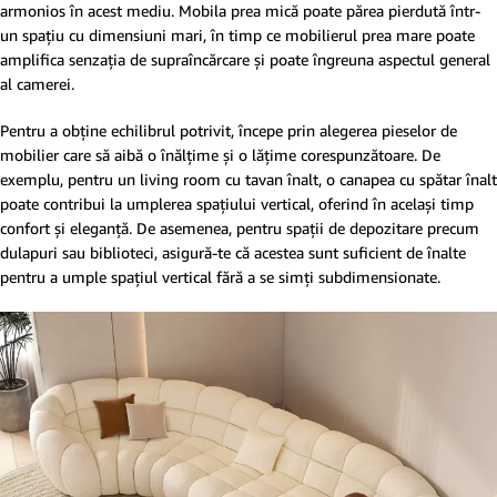
armonios în acest mediu. Mobila prea mică poate părea pierdută într-
un spațiu cu dimensiuni mari, în timp ce mobilierul prea mare poate
amplifica senzația de supraîncărcare și poate îngreuna aspectul general
al camerei.
Pentru a obține echilibrul potrivit, începe prin alegerea pieselor de
mobilier care să aibă o înălțime și o lățime corespunzătoare. De
exemplu, pentru un living room cu tavan înalt, o canapea cu spătar înalt
poate contribui la umplerea spațiului vertical, oferind în același timp
confort și eleganță. De asemenea, pentru spații de depozitare precum
dulapuri sau biblioteci, asigură-te că acestea sunt suficient de înalte
pentru a umple spațiul vertical fără a se simți subdimensionate.