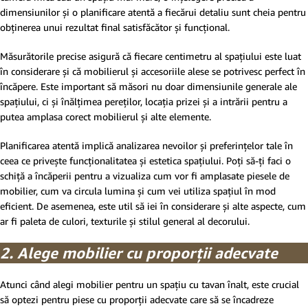
dimensiunilor și o planificare atentă a fiecărui detaliu sunt cheia pentru
obținerea unui rezultat final satisfăcător și funcțional.
Măsurătorile precise asigură că fiecare centimetru al spațiului este luat
în considerare și că mobilierul și accesoriile alese se potrivesc perfect în
încăpere. Este important să măsori nu doar dimensiunile generale ale
spațiului, ci și înălțimea pereților, locația prizei și a intrării pentru a
putea amplasa corect mobilierul și alte elemente.
Planificarea atentă implică analizarea nevoilor și preferințelor tale în
ceea ce privește funcționalitatea și estetica spațiului. Poți să-ți faci o
schiță a încăperii pentru a vizualiza cum vor fi amplasate piesele de
mobilier, cum va circula lumina și cum vei utiliza spațiul în mod
eficient. De asemenea, este util să iei în considerare și alte aspecte, cum
ar fi paleta de culori, texturile și stilul general al decorului.
2. Alege mobilier cu proporții adecvate
Atunci când alegi mobilier pentru un spațiu cu tavan înalt, este crucial
să optezi pentru piese cu proporții adecvate care să se încadreze