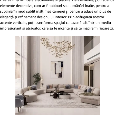
elemente decorative, cum ar fi tablouri sau lumânări înalte, pentru a
sublinia în mod subtil înălțimea camerei și pentru a aduce un plus de
eleganță și rafinament designului interior. Prin adăugarea acestor
accente verticale, poți transforma spațiul cu tavan înalt într-un mediu
impresionant și atrăgător, care să te încânte și să te inspire în fiecare zi.