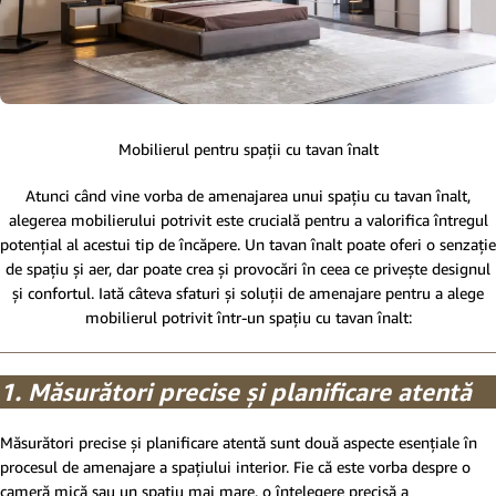
Mobilierul pentru spații cu tavan înalt
Atunci când vine vorba de amenajarea unui spațiu cu tavan înalt,
alegerea mobilierului potrivit este crucială pentru a valorifica întregul
potențial al acestui tip de încăpere. Un tavan înalt poate oferi o senzație
de spațiu și aer, dar poate crea și provocări în ceea ce privește designul
și confortul. Iată câteva sfaturi și soluții de amenajare pentru a alege
mobilierul potrivit într-un spațiu cu tavan înalt:
1. Măsurători precise și planificare atentă
Măsurători precise și planificare atentă sunt două aspecte esențiale în
procesul de amenajare a spațiului interior. Fie că este vorba despre o
cameră mică sau un spațiu mai mare, o înțelegere precisă a