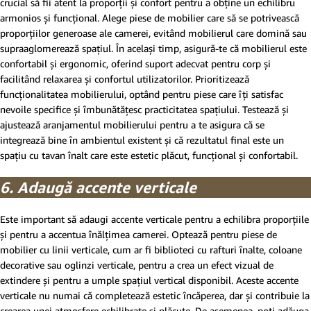
crucial să fii atent la proporții și confort pentru a obține un echilibru
armonios și funcțional. Alege piese de mobilier care să se potrivească
proporțiilor generoase ale camerei, evitând mobilierul care domină sau
supraaglomerează spațiul. În același timp, asigură-te că mobilierul este
confortabil și ergonomic, oferind suport adecvat pentru corp și
facilitând relaxarea și confortul utilizatorilor. Prioritizează
funcționalitatea mobilierului, optând pentru piese care îți satisfac
nevoile specifice și îmbunătățesc practicitatea spațiului. Testează și
ajustează aranjamentul mobilierului pentru a te asigura că se
integrează bine în ambientul existent și că rezultatul final este un
spațiu cu tavan înalt care este estetic plăcut, funcțional și confortabil.
6. Adaugă accente verticale
Este important să adaugi accente verticale pentru a echilibra proporțiile
și pentru a accentua înălțimea camerei. Optează pentru piese de
mobilier cu linii verticale, cum ar fi biblioteci cu rafturi înalte, coloane
decorative sau oglinzi verticale, pentru a crea un efect vizual de
extindere și pentru a umple spațiul vertical disponibil. Aceste accente
verticale nu numai că completează estetic încăperea, dar și contribuie la
crearea unei atmosfere echilibrate și plăcute. De asemenea, poți adăuga