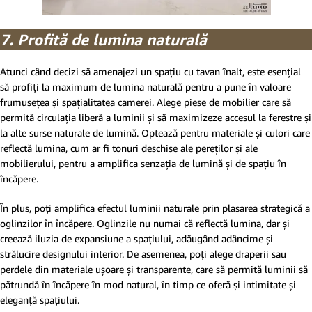
7. Profită de lumina naturală
Atunci când decizi să amenajezi un spațiu cu tavan înalt, este esențial
să profiți la maximum de lumina naturală pentru a pune în valoare
frumusețea și spațialitatea camerei. Alege piese de mobilier care să
permită circulația liberă a luminii și să maximizeze accesul la ferestre și
la alte surse naturale de lumină. Optează pentru materiale și culori care
reflectă lumina, cum ar fi tonuri deschise ale pereților și ale
mobilierului, pentru a amplifica senzația de lumină și de spațiu în
încăpere.
În plus, poți amplifica efectul luminii naturale prin plasarea strategică a
oglinzilor în încăpere. Oglinzile nu numai că reflectă lumina, dar și
creează iluzia de expansiune a spațiului, adăugând adâncime și
strălucire designului interior. De asemenea, poți alege draperii sau
perdele din materiale ușoare și transparente, care să permită luminii să
pătrundă în încăpere în mod natural, în timp ce oferă și intimitate și
eleganță spațiului.