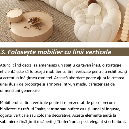
3. Folosește mobilier cu linii verticale
Atunci când decizi să amenajezi un spațiu cu tavan înalt, o strategie
eficientă este să folosești mobilier cu linii verticale pentru a echilibra și
a accentua înălțimea camerei. Această abordare poate ajuta la crearea
unei iluzii de proporție și armonie într-un mediu caracterizat de
dimensiuni generoase.
Mobilierul cu linii verticale poate fi reprezentat de piese precum
biblioteci cu rafturi înalte, vitrine sau bufete cu uși lungi și înguste,
oglinzi verticale sau coloane decorative. Aceste elemente ajută la
sublinierea înălțimii încăperii și îi oferă un aspect elegant și echilibrat.