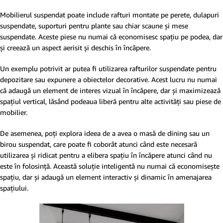
Mobilierul suspendat poate include rafturi montate pe perete, dulapuri
suspendate, suporturi pentru plante sau chiar scaune și mese
suspendate. Aceste piese nu numai că economisesc spațiu pe podea, dar
și creează un aspect aerisit și deschis în încăpere.
Un exemplu potrivit ar putea fi utilizarea rafturilor suspendate pentru
depozitare sau expunere a obiectelor decorative. Acest lucru nu numai
că adaugă un element de interes vizual în încăpere, dar și maximizează
spațiul vertical, lăsând podeaua liberă pentru alte activități sau piese de
mobilier.
De asemenea, poți explora ideea de a avea o masă de dining sau un
birou suspendat, care poate fi coborât atunci când este necesară
utilizarea și ridicat pentru a elibera spațiu în încăpere atunci când nu
este în folosință. Această soluție inteligentă nu numai că economisește
spațiu, dar și adaugă un element interactiv și dinamic în amenajarea
spațiului.