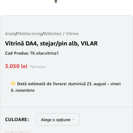
Acasă
/
Mobila living
/
Biblioteci / Vitrine
Vitrină DA4, stejar/pin alb, VILAR
Cod Produs:
TK.vilar.vitrina1
3.050
lei
TVA Inclus
Dată estimată de livrare:
duminică 23. august – vineri
6. noiembrie
CULOARE