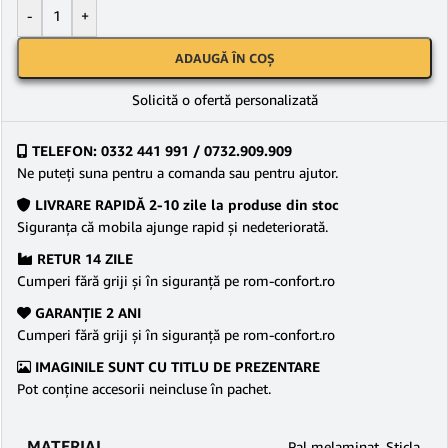
-
+
ADAUGĂ ÎN COȘ
Solicită o ofertă personalizată
TELEFON: 0332 441 991 / 0732.909.909
Ne puteţi suna pentru a comanda sau pentru ajutor.
LIVRARE RAPIDĂ 2-10 zile la produse din stoc
Siguranţa că mobila ajunge rapid şi nedeteriorată.
RETUR 14 ZILE
Cumperi fără griji şi în siguranţă pe rom-confort.ro
GARANŢIE 2 ANI
Cumperi fără griji şi în siguranţă pe rom-confort.ro
IMAGINILE SUNT CU TITLU DE PREZENTARE
Pot conține accesorii neincluse în pachet.
MATERIAL
Pal melaminat
,
Sticla