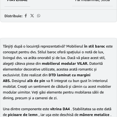
Distribuie:
Tânjiţi după o locuinţă reprezentativă? Mobilierul
în stil baroc
este
conceput pentru dvs. Stilul baroc oferă spaţiului o notă de lux,
livingul dvs. va arăta onorabil şi de lux. Dacă vă place acest stil,
alegeţi câteva piese din
mobilierul modular VILAR.
Datorită
elementelor decorative utilizate, acestea arată romantic şi
exclusivist. Este realizat din
DTD laminat cu margini
ABS.
Designul
alb de pin
va fi integrat cu bun gust în interiorul
mobilat. Creaţi un sentiment de căldură şi cămin cu acest mobilier
modular uimitor. Veţi găsi elemente pentru mobilarea sălii de
dining, precum şi a camerei de zi.
Una dintre componente este
vitrina DA4
. Stabilitatea sa este dată
de
picioare de lemn
, iar uşa este deschisă de
mânere metalice
.