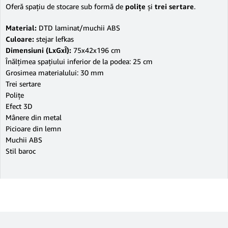
Oferă spaţiu de stocare sub formă de
poliţe
şi
trei sertare
.
Material:
DTD laminat/muchii ABS
Culoare:
stejar lefkas
Dimensiuni (LxGxÎ):
75x42x196 cm
Înălţimea spaţiului inferior de la podea: 25 cm
Grosimea materialului: 30 mm
Trei sertare
Poliţe
Efect 3D
Mânere din metal
Picioare din lemn
Muchii ABS
Stil baroc