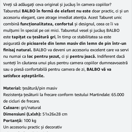
Vreţi să adăugaţi ceva original şi jucăuş în camera copiilor?
Taburetul
BALBO în formă de elefant nu este
doar practic, ci şi un
accesoriu elegant, care atrage imediat atenţia. Acest Taburet unic
combină
funcţionalitatea, confortul
şi designul, ceea ce îi va
mulţumi în special pe cei mici. Taburetul vesel şi jucăuş BALBO
este
tapiţat cu ţesătură gri
, în timp ce stabilitatea sa este
asigurată de
picioarele din lemn masiv din lemn de pin într-un
finisaj natural.
BALBO va deveni un accesoriu excelent care va servi
nu numai ca
loc pentru şezut,
ci şi
pentru joacă.
Indiferent dacă
sunteţi în căutarea unui plus pentru camera copiilor dumneavoastră
sau o piesă confortabilă pentru camera de zi,
BALBO vă va
satisface aşteptările.
Material:
ţesătură/pin masiv
Rezistenţa ţesăturii la frecare conform testului Martindale: 65.000
de cicluri de frecare.
Culoare:
gri/natural
Dimensiuni (Lxlxh):
51x26x28 cm
Portanţă:
100 kg
Un accesoriu practic şi decorativ