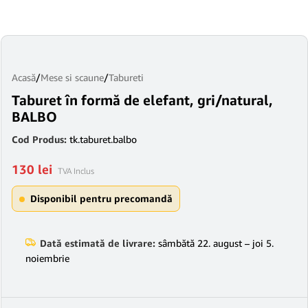
Acasă
/
Mese si scaune
/
Tabureti
Taburet în formă de elefant, gri/natural,
BALBO
Cod Produs:
tk.taburet.balbo
130
lei
TVA Inclus
Disponibil pentru precomandă
Dată estimată de livrare:
sâmbătă 22. august – joi 5.
noiembrie