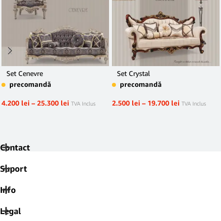
Set Cenevre
Set Crystal
precomandă
precomandă
4.200
lei
–
25.300
lei
2.500
lei
–
19.700
lei
TVA Inclus
TVA Inclus
Contact
Suport
Info
Legal