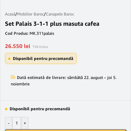
Acasă
/
Mobilier Baroc
/
Canapele Baroc
Set Palais 3-1-1 plus masuta cafea
Cod Produs:
MK.311palais
26.550
lei
TVA Inclus
Disponibil pentru precomandă
Dată estimată de livrare:
sâmbătă 22. august – joi 5.
noiembrie
Disponibil pentru precomandă
-
+