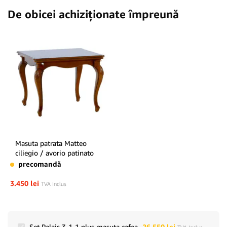
De obicei achiziționate împreună
Masuta patrata Matteo
ciliegio / avorio patinato
precomandă
3.450
lei
TVA Inclus
Set Palais 3-1-1 plus masuta cafea
26.550
lei