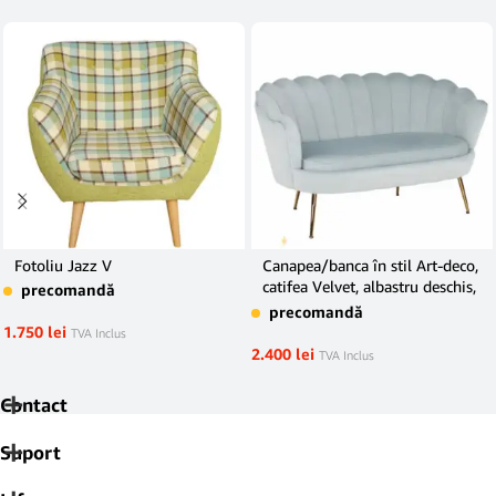
Fotoliu Jazz V
Canapea/banca în stil Art-deco,
catifea Velvet, albastru deschis,
precomandă
NOBLIN
precomandă
1.750
lei
TVA Inclus
2.400
lei
TVA Inclus
Contact
Suport