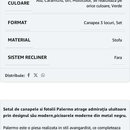
Alb
,
Caramiziu
,
Gri
,
Multicolor
,
Se realizeaza pe
CULOARE
orice culoare
,
Verde
FORMAT
Canapea 3 locuri
,
Set
MATERIAL
Stofa
SISTEM RECLINER
Fara
Distribuie:
Setul de canapele si fotolii Palermo atrage admirația uluitoare
prin designul său modern,picioarele moderne din metal negru.
Palermo este o piesa realizata in stil avangardist, ce completeaza