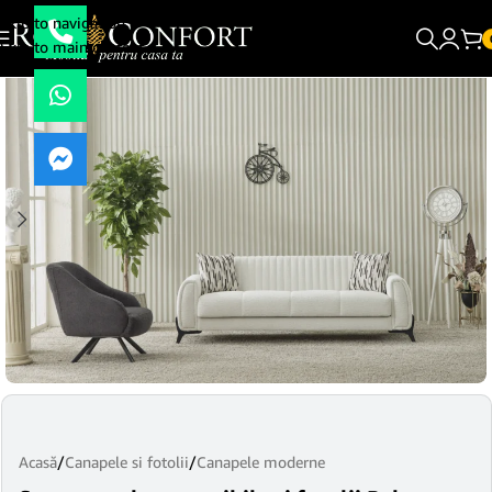
Skip to navigation
Skip to main content
Acasă
/
Canapele si fotolii
/
Canapele moderne