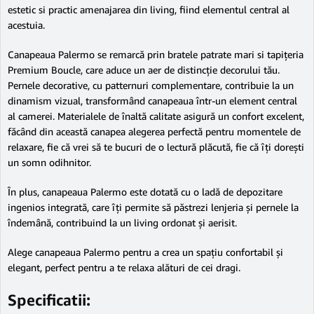
estetic si practic amenajarea din living, fiind elementul central al
acestuia.
Canapeaua Palermo se remarcă prin bratele patrate mari si tapițeria
Premium Boucle, care aduce un aer de distincție decorului tău.
Pernele decorative, cu patternuri complementare, contribuie la un
dinamism vizual, transformând canapeaua într-un element central
al camerei. Materialele de înaltă calitate asigură un confort excelent,
făcând din această canapea alegerea perfectă pentru momentele de
relaxare, fie că vrei să te bucuri de o lectură plăcută, fie că îți dorești
un somn odihnitor.
În plus, canapeaua Palermo este dotată cu o ladă de depozitare
ingenios integrată, care îți permite să păstrezi lenjeria și pernele la
îndemână, contribuind la un living ordonat și aerisit.
Alege canapeaua Palermo pentru a crea un spațiu confortabil și
elegant, perfect pentru a te relaxa alături de cei dragi.
Specificatii: