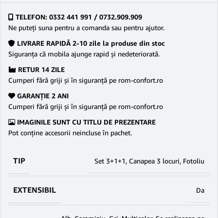
TELEFON: 0332 441 991 / 0732.909.909
Ne puteţi suna pentru a comanda sau pentru ajutor.
LIVRARE RAPIDĂ 2-10 zile la produse din stoc
Siguranţa că mobila ajunge rapid şi nedeteriorată.
RETUR 14 ZILE
Cumperi fără griji şi în siguranţă pe rom-confort.ro
GARANŢIE 2 ANI
Cumperi fără griji şi în siguranţă pe rom-confort.ro
IMAGINILE SUNT CU TITLU DE PREZENTARE
Pot conține accesorii neincluse în pachet.
TIP
Set 3+1+1
,
Canapea 3 locuri
,
Fotoliu
EXTENSIBIL
Da