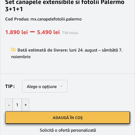
Set canapele extensibile si fotolii Palermo
3+1+1
Cod Produs:
mx.canapelefotolii.palermo
–
1.890
lei
5.490
lei
TVA Inclus
Dată estimată de livrare:
luni 24. august – sâmbătă 7.
noiembrie
TIP
-
+
ADAUGĂ ÎN COȘ
Solicită o ofertă personalizată