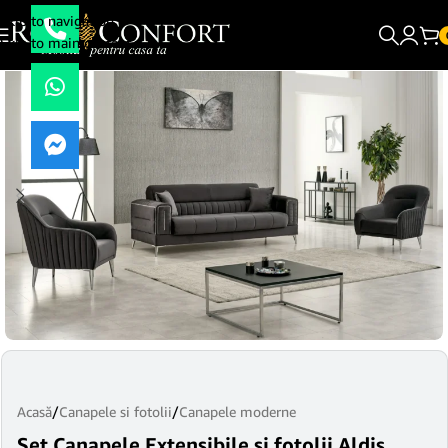
Skip to navigation
Skip to main content
Acasă
/
Canapele si fotolii
/
Canapele moderne
Set Canapele Extensibile si fotolii Aldis