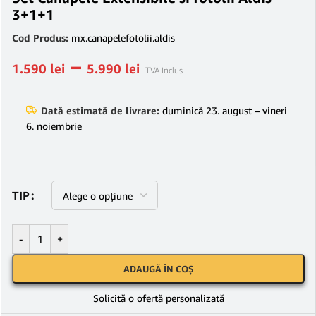
3+1+1
Cod Produs:
mx.canapelefotolii.aldis
–
1.590
lei
5.990
lei
TVA Inclus
Dată estimată de livrare:
duminică 23. august – vineri
6. noiembrie
TIP
-
+
ADAUGĂ ÎN COȘ
Solicită o ofertă personalizată