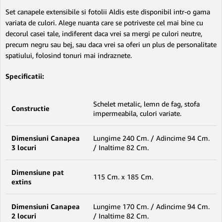
Set canapele extensibile si fotolii Aldis este disponibil intr-o gama
variata de culori. Alege nuanta care se potriveste cel mai bine cu
decorul casei tale, indiferent daca vrei sa mergi pe culori neutre,
precum negru sau bej, sau daca vrei sa oferi un plus de personalitate
spatiului, folosind tonuri mai indraznete.
Specificatii:
Schelet metalic, lemn de fag, stofa
Constructie
impermeabila, culori variate.
Dimensiuni Canapea
Lungime 240 Cm. / Adincime 94 Cm.
3 locuri
/ Inaltime 82 Cm.
Dimensiune pat
115 Cm. x 185 Cm.
extins
Dimensiuni Canapea
Lungime 170 Cm. / Adincime 94 Cm.
2 locuri
/ Inaltime 82 Cm.