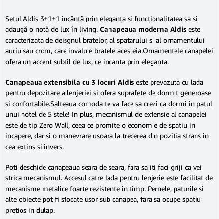
Setul Aldis 3+1+1 incântă prin eleganța și funcționalitatea sa si
adaugă o notă de lux în living.
Canapeaua moderna Aldis
este
caracterizata de deisgnul bratelor, al spatarului si al ornamentului
auriu sau crom, care invaluie bratele acesteia.Ornamentele canapelei
ofera un accent subtil de lux, ce incanta prin eleganta.
Canapeaua extensibila cu 3 locuri Aldis
este prevazuta cu
lada
pentru depozitare a lenjeriei si ofera suprafete de dormit generoase
si confortabile.Salteaua comoda te va face sa crezi ca dormi in patul
unui hotel de 5 stele! In plus, mecanismul de extensie al canapelei
este de tip
Zero Wall, ceea ce promite o economie de spatiu in
incapere, dar si o manevrare usoara la trecerea din pozitia strans in
cea extins si invers.
Poti deschide canapeaua seara de seara, fara sa iti faci griji ca vei
strica mecanismul. Accesul catre lada pentru lenjerie este facilitat de
mecanisme metalice foarte rezistente in timp. Pernele, paturile si
alte obiecte pot fi stocate usor sub canapea, fara sa ocupe spatiu
pretios in dulap.