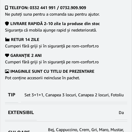
TELEFON: 0332 441 991 / 0732.909.909
Ne puteţi suna pentru a comanda sau pentru ajutor.
LIVRARE RAPIDĂ 2-10 zile la produse din stoc
Siguranţa că mobila ajunge rapid şi nedeteriorată.
RETUR 14 ZILE
Cumperi fără griji şi în siguranţă pe rom-confort.ro
GARANŢIE 2 ANI
Cumperi fără griji şi în siguranţă pe rom-confort.ro
IMAGINILE SUNT CU TITLU DE PREZENTARE
Pot conține accesorii neincluse în pachet.
TIP
Set 3+1+1
,
Canapea 3 locuri
,
Canapea 2 locuri
,
Fotoliu
EXTENSIBIL
Da
Bej
,
Cappuccino
,
Crem
,
Gri
,
Maro
,
Mustar
,