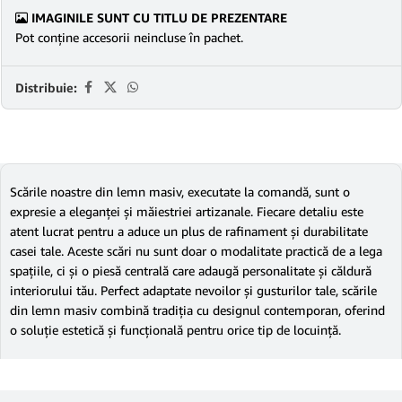
IMAGINILE SUNT CU TITLU DE PREZENTARE
Pot conține accesorii neincluse în pachet.
Distribuie:
Scările noastre din lemn masiv, executate la comandă, sunt o
expresie a eleganței și măiestriei artizanale. Fiecare detaliu este
atent lucrat pentru a aduce un plus de rafinament și durabilitate
casei tale. Aceste scări nu sunt doar o modalitate practică de a lega
spațiile, ci și o piesă centrală care adaugă personalitate și căldură
interiorului tău. Perfect adaptate nevoilor și gusturilor tale, scările
din lemn masiv combină tradiția cu designul contemporan, oferind
o soluție estetică și funcțională pentru orice tip de locuință.