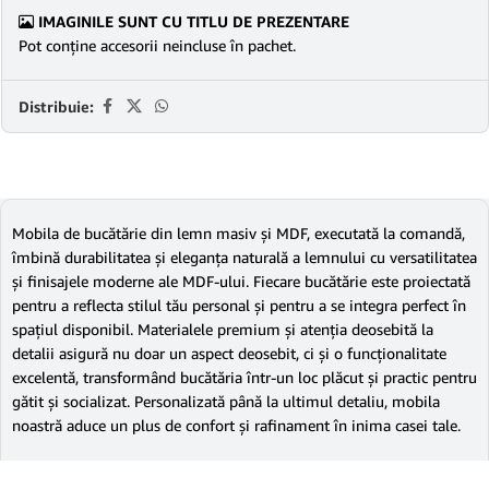
IMAGINILE SUNT CU TITLU DE PREZENTARE
Pot conține accesorii neincluse în pachet.
Distribuie:
Mobila de bucătărie din lemn masiv și MDF, executată la comandă,
îmbină durabilitatea și eleganța naturală a lemnului cu versatilitatea
și finisajele moderne ale MDF-ului. Fiecare bucătărie este proiectată
pentru a reflecta stilul tău personal și pentru a se integra perfect în
spațiul disponibil. Materialele premium și atenția deosebită la
detalii asigură nu doar un aspect deosebit, ci și o funcționalitate
excelentă, transformând bucătăria într-un loc plăcut și practic pentru
gătit și socializat. Personalizată până la ultimul detaliu, mobila
noastră aduce un plus de confort și rafinament în inima casei tale.