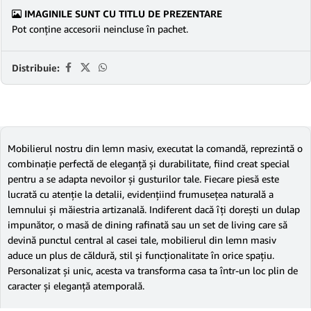
IMAGINILE SUNT CU TITLU DE PREZENTARE
Pot conține accesorii neincluse în pachet.
Distribuie:
Mobilierul nostru din lemn masiv, executat la comandă, reprezintă o
combinație perfectă de eleganță și durabilitate, fiind creat special
pentru a se adapta nevoilor și gusturilor tale. Fiecare piesă este
lucrată cu atenție la detalii, evidențiind frumusețea naturală a
lemnului și măiestria artizanală. Indiferent dacă îți dorești un dulap
impunător, o masă de dining rafinată sau un set de living care să
devină punctul central al casei tale, mobilierul din lemn masiv
aduce un plus de căldură, stil și funcționalitate în orice spațiu.
Personalizat și unic, acesta va transforma casa ta într-un loc plin de
caracter și eleganță atemporală.