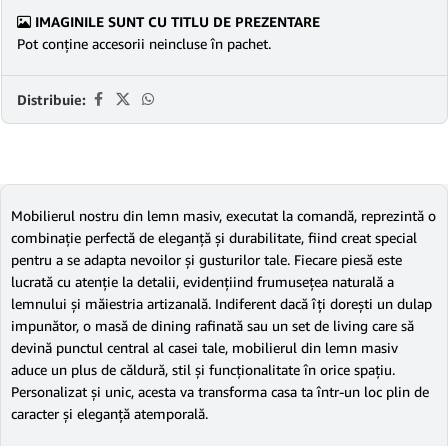
IMAGINILE SUNT CU TITLU DE PREZENTARE
Pot conține accesorii neincluse în pachet.
Distribuie:
Mobilierul nostru din lemn masiv, executat la comandă, reprezintă o
combinație perfectă de eleganță și durabilitate, fiind creat special
pentru a se adapta nevoilor și gusturilor tale. Fiecare piesă este
lucrată cu atenție la detalii, evidențiind frumusețea naturală a
lemnului și măiestria artizanală. Indiferent dacă îți dorești un dulap
impunător, o masă de dining rafinată sau un set de living care să
devină punctul central al casei tale, mobilierul din lemn masiv
aduce un plus de căldură, stil și funcționalitate în orice spațiu.
Personalizat și unic, acesta va transforma casa ta într-un loc plin de
caracter și eleganță atemporală.