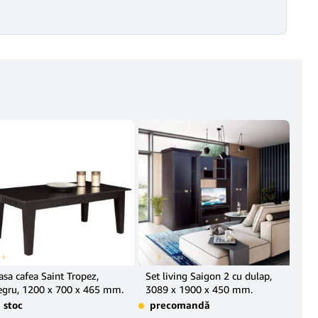
sa cafea Saint Tropez,
Set living Saigon 2 cu dulap,
Bibl
gru, 1200 x 700 x 465 mm.
3089 x 1900 x 450 mm.
Sai
68.
n stoc
precomandă
în 