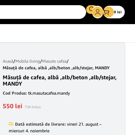
0
lei
Acasă
/
Mobila living
/
Masute cafea
/
Măsuţă de cafea, albă ,alb/beton ,alb/stejar, MANDY
Măsuţă de cafea, albă ,alb/beton ,alb/stejar,
MANDY
Cod Produs:
tk.masutacafea.mandy
550
lei
TVA Inclus
Dată estimată de livrare:
vineri 21. august –
miercuri 4. noiembrie