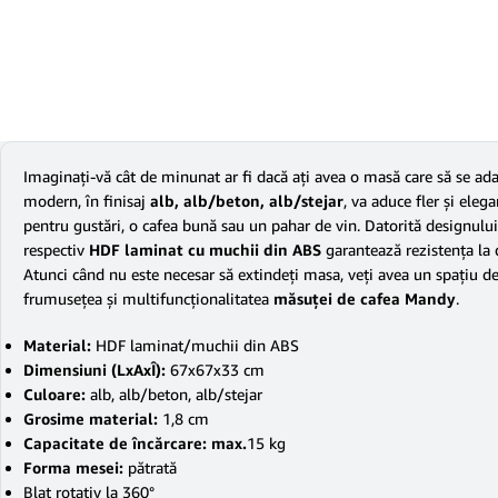
Imaginaţi-vă cât de minunat ar fi dacă aţi avea o masă care să se 
modern, în finisaj
alb, alb/beton, alb/stejar
, va aduce fler şi eleg
pentru gustări, o cafea bună sau un pahar de vin. Datorită designului 
respectiv
HDF laminat cu muchii din ABS
garantează rezistenţa la d
Atunci când nu este necesar să extindeţi masa, veţi avea un spaţiu de 
frumuseţea şi multifuncţionalitatea
măsuţei de cafea Mandy
.
Material:
HDF laminat/muchii din ABS
Dimensiuni (LxAxÎ):
67x67x33 cm
Culoare:
alb, alb/beton, alb/stejar
Grosime material:
1,8 cm
Capacitate de încărcare: max.
15 kg
Forma mesei:
pătrată
Blat rotativ la 360°