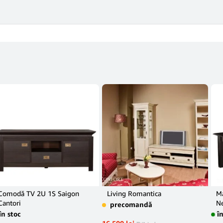
Comodă TV 2U 1S Saigon
Living Romantica
Ma
Cantori
Ne
precomandă
în stoc
î