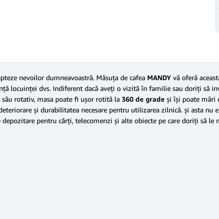
adapteze nevoilor dumneavoastră. Măsuţa de cafea
MANDY
vă oferă această
anţă locuinţei dvs. Indiferent dacă aveţi o vizită în familie sau doriţi să i
său rotativ, masa poate fi uşor rotită la
360 de grade
şi îşi poate mări 
eteriorare şi durabilitatea necesare pentru utilizarea zilnică. şi asta nu
depozitare pentru cărţi, telecomenzi şi alte obiecte pe care doriţi să le 