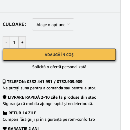
CULOARE
-
+
ADAUGĂ ÎN COȘ
Solicită o ofertă personalizată
TELEFON: 0332 441 991 / 0732.909.909
Ne puteţi suna pentru a comanda sau pentru ajutor.
LIVRARE RAPIDĂ 2-10 zile la produse din stoc
Siguranţa că mobila ajunge rapid şi nedeteriorată.
RETUR 14 ZILE
Cumperi fără griji şi în siguranţă pe rom-confort.ro
GARANŢIE 2 ANI