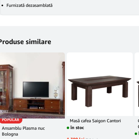
Furnizată dezasamblată
Produse similare
POPULAR
Masă cafea Saigon Cantori
în stoc
Ansamblu Plasma nuc
Bologna