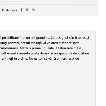
Distribuie:
 posibilitate într-un stil grandios. Cu designul său frumos şi
nvitaţi prieteni, acestă măsuţă vă va oferi suficient spaţiu
dimensiunea. Materia primă utilizată la fabricarea mesei,
 e tot! Această măsuţă poate deveni şi un spaţiu de depozitare.
menţineţi în ordine. Nu ezitaţi să vă lăsaţi fermecat de