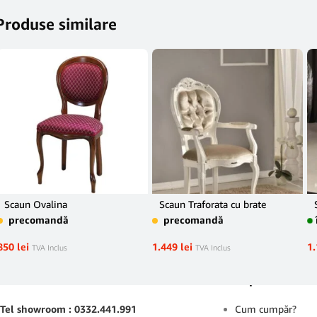
Produse similare
Scaun Ovalina
Scaun Traforata cu brate
precomandă
precomandă
850
lei
1.449
lei
1
TVA Inclus
TVA Inclus
Contact
Suport
Tel showroom : 0332.441.991
Cum cumpăr?