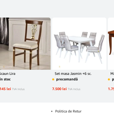
Scaun Lira
Set masa Jasmin +6 sc.
M
în stoc
precomandă
.145
lei
7.500
lei
1.7
TVA Inclus
TVA Inclus
Info
Politica de Retur