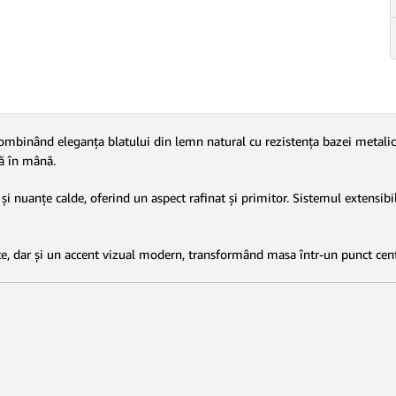
ombinând eleganța blatului din lemn natural cu rezistența bazei metalice
ă în mână.
i nuanțe calde, oferind un aspect rafinat și primitor. Sistemul extensibi
te, dar și un accent vizual modern, transformând masa într-un punct centr