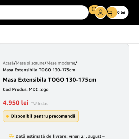
0
lei
Acasă
/
Mese si scaune
/
Mese moderne
/
Masa Extensibila TOGO 130-175cm
Masa Extensibila TOGO 130-175cm
Cod Produs:
MDC.togo
4.950
lei
TVA Inclus
Disponibil pentru precomandă
Dată estimată de livrare:
vineri 21. august –