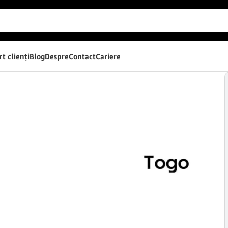
t clienţi
Blog
Despre
Contact
Cariere