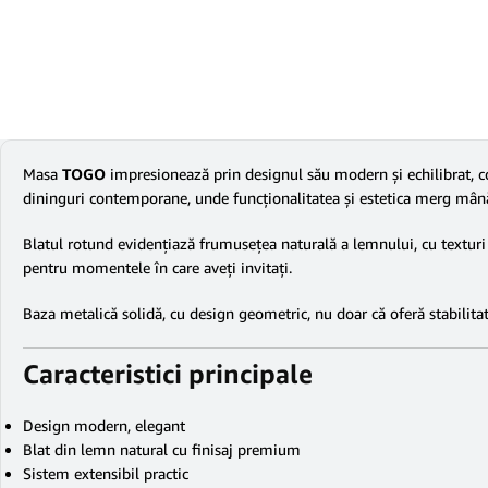
Masa
TOGO
impresionează prin designul său modern și echilibrat, c
dininguri contemporane, unde funcționalitatea și estetica merg mân
Blatul rotund evidențiază frumusețea naturală a lemnului, cu texturi ș
pentru momentele în care aveți invitați.
Baza metalică solidă, cu design geometric, nu doar că oferă stabilita
Caracteristici principale
Design modern, elegant
Blat din lemn natural cu finisaj premium
Sistem extensibil practic