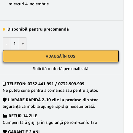
miercuri 4. noiembrie
Disponibil pentru precomandă
-
+
ADAUGĂ ÎN COȘ
Solicită o ofertă personalizată
TELEFON: 0332 441 991 / 0732.909.909
Ne puteţi suna pentru a comanda sau pentru ajutor.
LIVRARE RAPIDĂ 2-10 zile la produse din stoc
Siguranţa că mobila ajunge rapid şi nedeteriorată.
RETUR 14 ZILE
Cumperi fără griji şi în siguranţă pe rom-confort.ro
GARANŢIE 2 ANI