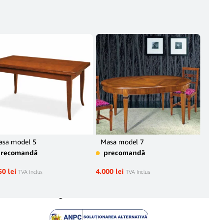
asa model 5
Masa model 7
Sca
precomandă
precomandă
în 
50
lei
4.000
lei
650
l
TVA Inclus
TVA Inclus
Legal