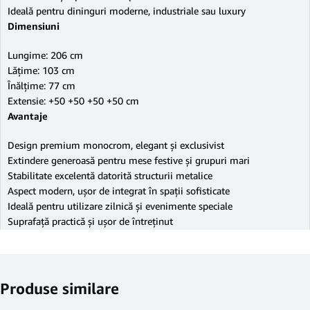
Ideală pentru dininguri moderne, industriale sau luxury
Dimensiuni
Lungime: 206 cm
Lățime: 103 cm
Înălțime: 77 cm
Extensie: +50 +50 +50 +50 cm
Avantaje
Design premium monocrom, elegant și exclusivist
Extindere generoasă pentru mese festive și grupuri mari
Stabilitate excelentă datorită structurii metalice
Aspect modern, ușor de integrat în spații sofisticate
Ideală pentru utilizare zilnică și evenimente speciale
Suprafață practică și ușor de întreținut
Produse similare