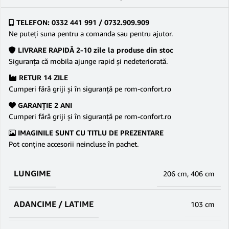
TELEFON: 0332 441 991 / 0732.909.909
Ne puteţi suna pentru a comanda sau pentru ajutor.
LIVRARE RAPIDĂ 2-10 zile la produse din stoc
Siguranţa că mobila ajunge rapid şi nedeteriorată.
RETUR 14 ZILE
Cumperi fără griji şi în siguranţă pe rom-confort.ro
GARANŢIE 2 ANI
Cumperi fără griji şi în siguranţă pe rom-confort.ro
IMAGINILE SUNT CU TITLU DE PREZENTARE
Pot conține accesorii neincluse în pachet.
LUNGIME
206 cm
,
406 cm
ADANCIME / LATIME
103 cm