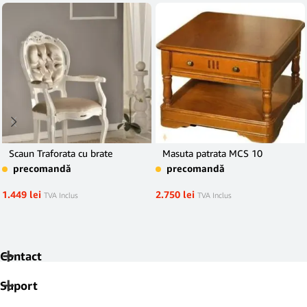
Scaun Traforata cu brate
Masuta patrata MCS 10
precomandă
precomandă
1.449
lei
2.750
lei
TVA Inclus
TVA Inclus
Contact
Suport