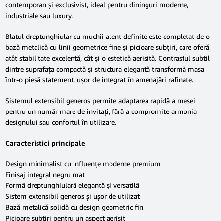
contemporan și exclusivist, ideal pentru dininguri moderne,
industriale sau luxury.
Blatul dreptunghiular cu muchii atent definite este completat de o
bază metalică cu linii geometrice fine și picioare subțiri, care oferă
atât stabilitate excelentă, cât și o estetică aerisită. Contrastul subtil
dintre suprafața compactă și structura elegantă transformă masa
într-o piesă statement, ușor de integrat în amenajări rafinate.
Sistemul extensibil generos permite adaptarea rapidă a mesei
pentru un număr mare de invitați, fără a compromite armonia
designului sau confortul în utilizare.
Caracteristici principale
Design minimalist cu influențe moderne premium
Finisaj integral negru mat
Formă dreptunghiulară elegantă și versatilă
Sistem extensibil generos și ușor de utilizat
Bază metalică solidă cu design geometric fin
Picioare subțiri pentru un aspect aerisit