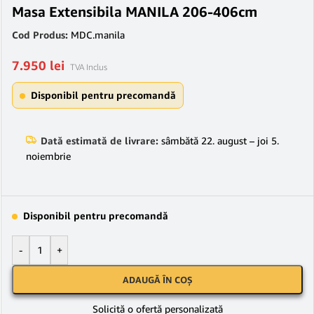
Masa Extensibila MANILA 206-406cm
Cod Produs:
MDC.manila
7.950
lei
TVA Inclus
Disponibil pentru precomandă
Dată estimată de livrare:
sâmbătă 22. august – joi 5.
noiembrie
Disponibil pentru precomandă
-
+
ADAUGĂ ÎN COȘ
Solicită o ofertă personalizată