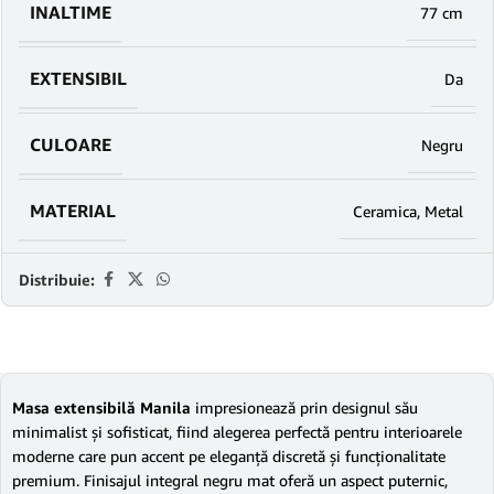
INALTIME
77 cm
EXTENSIBIL
Da
CULOARE
Negru
MATERIAL
Ceramica
,
Metal
Distribuie:
Masa extensibilă Manila
impresionează prin designul său
minimalist și sofisticat, fiind alegerea perfectă pentru interioarele
moderne care pun accent pe eleganță discretă și funcționalitate
premium. Finisajul integral negru mat oferă un aspect puternic,