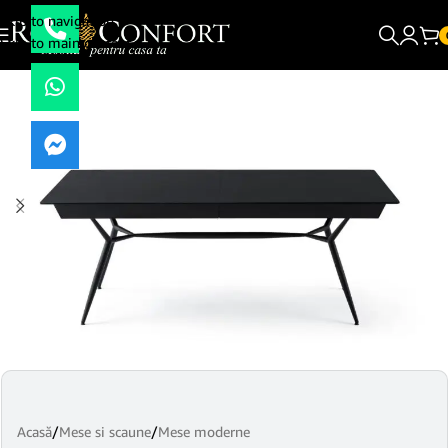
Skip to navigation
Skip to main content
Acasă
/
Mese si scaune
/
Mese moderne