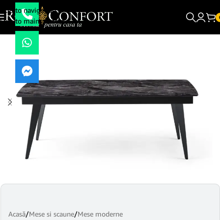
Skip to navigation
Skip to main content
Acasă
/
Mese si scaune
/
Mese moderne