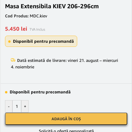
Masa Extensibila KIEV 206-296cm
Cod Produs:
MDC.kiev
5.450
lei
TVA Inclus
Disponibil pentru precomandă
Dată estimată de livrare:
vineri 21. august – miercuri
4. noiembrie
Disponibil pentru precomandă
-
+
ADAUGĂ ÎN COȘ
Solicită o ofertă personalizată