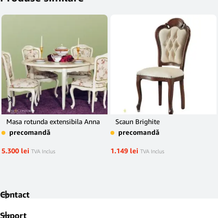
Masa rotunda extensibila Anna
Scaun Brighite
precomandă
precomandă
5.300
lei
1.149
lei
TVA Inclus
TVA Inclus
Contact
Suport