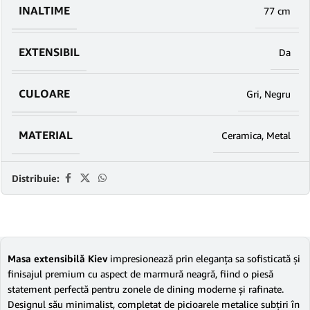
INALTIME
77 cm
EXTENSIBIL
Da
CULOARE
Gri
,
Negru
MATERIAL
Ceramica
,
Metal
Distribuie:
Masa extensibilă Kiev
impresionează prin eleganța sa sofisticată și
finisajul premium cu aspect de marmură neagră, fiind o piesă
statement perfectă pentru zonele de dining moderne și rafinate.
Designul său minimalist, completat de picioarele metalice subțiri în