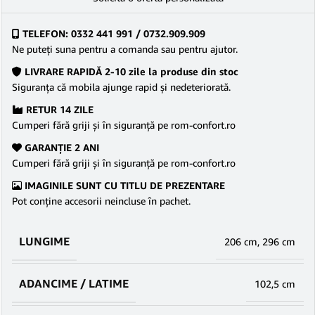
TELEFON: 0332 441 991 / 0732.909.909
Ne puteţi suna pentru a comanda sau pentru ajutor.
LIVRARE RAPIDĂ 2-10 zile la produse din stoc
Siguranţa că mobila ajunge rapid şi nedeteriorată.
RETUR 14 ZILE
Cumperi fără griji şi în siguranţă pe rom-confort.ro
GARANŢIE 2 ANI
Cumperi fără griji şi în siguranţă pe rom-confort.ro
IMAGINILE SUNT CU TITLU DE PREZENTARE
Pot conține accesorii neincluse în pachet.
LUNGIME
206 cm
,
296 cm
ADANCIME / LATIME
102,5 cm