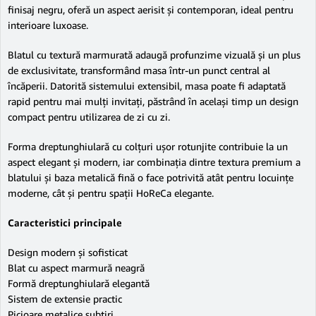
finisaj negru, oferă un aspect aerisit și contemporan, ideal pentru
interioare luxoase.
Blatul cu textură marmurată adaugă profunzime vizuală și un plus
de exclusivitate, transformând masa într-un punct central al
încăperii. Datorită sistemului extensibil, masa poate fi adaptată
rapid pentru mai mulți invitați, păstrând în același timp un design
compact pentru utilizarea de zi cu zi.
Forma dreptunghiulară cu colțuri ușor rotunjite contribuie la un
aspect elegant și modern, iar combinația dintre textura premium a
blatului și baza metalică fină o face potrivită atât pentru locuințe
moderne, cât și pentru spații HoReCa elegante.
Caracteristici principale
Design modern și sofisticat
Blat cu aspect marmură neagră
Formă dreptunghiulară elegantă
Sistem de extensie practic
Picioare metalice subțiri